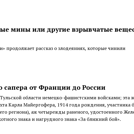
ые мины или другие взрывчатые вещес
ти» продолжает рассказ о злодеяниях, которые чинили
о сапера от Франции до России
 Тульской области немецко-фашистскими войсками; эта
та Карла Майергофера, 1914 года рождения, участника б
его региона), аж четырежды раненого, удостоенного Жел
хотного знака и нагрудного знака «За ближний бой».