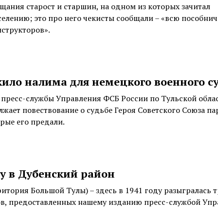
ещания старост и старшин, на одном из которых зачитал
елению; это про него чекисты сообщали – «всю пособни
нструкторов».
 кило налима для немецкого военного с
 пресс-службы Управления ФСБ России по Тульской обла
лжает повествование о судьбе Героя Советского Союза па
рые его предали.
гу в Дубенский район
итория Большой Тулы) – здесь в 1941 году разыгралась т
ов, предоставленных нашему изданию пресс-службой Уп