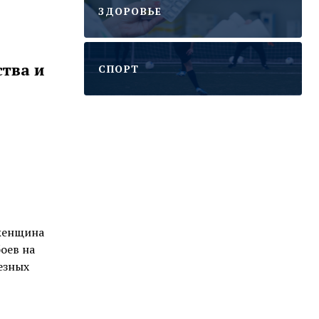
ЗДОРОВЬЕ
тва и
CПОРТ
 женщина
оев на
езных