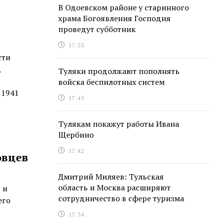
В Одоевском районе у старинного
храма Богоявления Господня
проведут субботник
17:53
сти
,
Туляки продолжают пополнять
войска беспилотных систем
 1941
17:45
Тулякам покажут работы Ивана
Щербино
17:42
овцев
Дмитрий Миляев: Тульская
область и Москва расширяют
 и
сотрудничество в сфере туризма
его
17:34