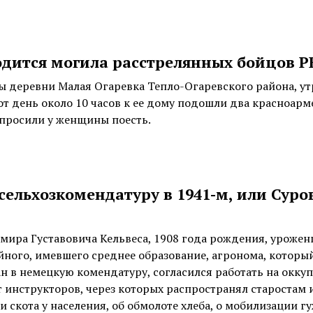
одится могила расстрелянных бойцов 
 деревни Малая Огаревка Тепло-Огаревского района, ут
тот день около 10 часов к ее дому подошли два красноарм
просили у женщины поесть.
сельхозкомендатуру в 1941-м, или Суро
мира Густавовича Кельвеса, 1908 года рождения, урожен
тийного, имевшего среднее образование, агронома, который
н в немецкую комендатуру, согласился работать на оккуп
 инструкторов, через которых распространял старостам 
 скота у населения, об обмолоте хлеба, о мобилизации г