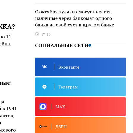
С октября туляки смогут вносить
наличные через банкомат одного
банка на свой счет в другом банке
РККА?
17:16
ро 11
ейца.
СОЦИАЛЬНЫЕ СЕТИ
Вконтакте
вые
Телеграм
ца
MAX
 в 1941-
антов,
и
ДЗЕН
ужевого