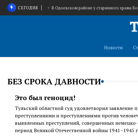
СЕГОДНЯ
В Одоевском районе у старинного храма Бо
Туляки продолжают пополнять 
В Тульской области идет набор добровольцев
Новости
С
БЕЗ СРОКА ДАВНОСТИ
Это был геноцид!
Тульский областной суд удовлетворил заявление 
преступлениями и преступлениями против человеч
выявленных преступлений, совершенных немецко-
период Великой Отечественной войны 1941–1945 г