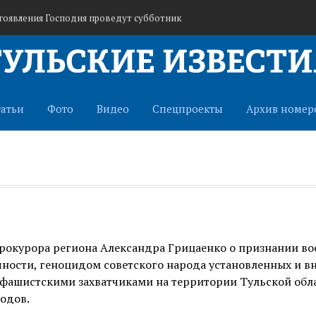
гоявления Господня проведут субботник
войска беспилотных систем
 в отряд «БАРС-Тула» для защиты от БПЛА
татьи
Фото
Видео
Спецпроекты
Архив номер
прокурора региона Александра Грицаенко о признании в
ности, геноцидом советского народа установленных и в
фашистскими захватчиками на территории Тульской обла
одов.