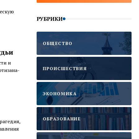
ческую
РУБРИКИ
ОБЩЕСТВО
удьи
сти и
ПРОИСШЕСТВИЯ
ртизана-
ЭКОНОМИКА
ОБРАЗОВАНИЕ
рагедия,
равления