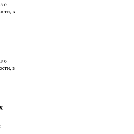
з о
ости, в
з о
ости, в
х
й