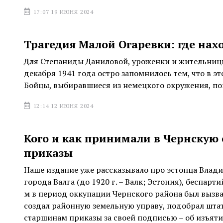
17:07 19 ИЮНЯ 2024
Трагедия Малой Огаревки: где нах
Для Степаниды Даниловой, уроженки и жительницы
декабря 1941 года остро запомнилось тем, что в э
Бойцы, выбиравшиеся из немецкого окружения, по
12:14 12 ИЮНЯ 2024
Кого и как принимали в Чернскую 
приказы
Наше издание уже рассказывало про эстонца Влади
города Валга (до 1920 г. – Валк; Эстония), беспар
м в период оккупации Чернского района был вызва
создал районную земельную управу, подобрал штат
старшинам приказы за своей подписью – об изъятии