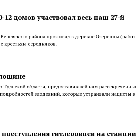
-12 домов участвовал весь наш 27-й
Веневского района проживал в деревне Озеренцы (работа
мье крестьян-середняков.
 лощине
о Тульской области, предоставившей нам рассекреченны
 подробностей злодеяний, которые устраивали нацисты 
 преступления гитлеровцев на станци