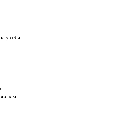
л у себя
е
в нашем
и