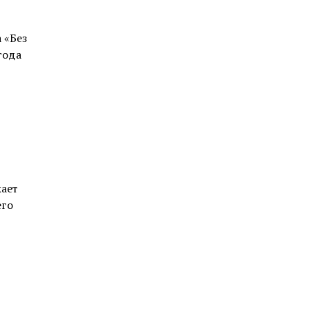
 «Без
года
жает
его