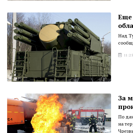
Еще
обл
Над Т
сообщ
11:25
За м
про
По да
на те
Чрезв