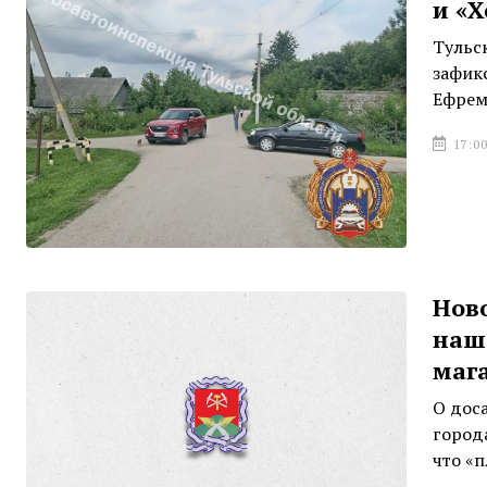
и «
Тульс
зафик
Ефрем
17:00
Ново
наше
маг
О дос
города
что «п