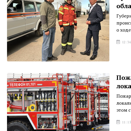
обл
Губер
проис
о ход
12:36
Пожа
лок
Пожар
локал
этом 
11:15