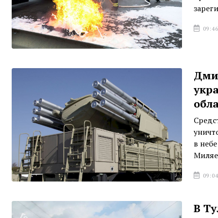
зарег
09:46
Дми
укр
обл
Средс
уничт
в неб
Миляе
09:04
В Ту