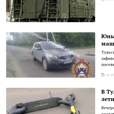
Юны
маш
Тульс
зафик
посел
16:07
В Ту
лет
Вечер
средс