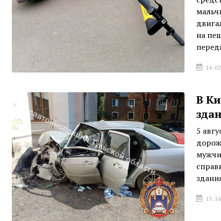
мальч
двигал
на пе
передв
14:02
В Ки
зда
5 авг
дорож
мужчи
справ
здани
13:16