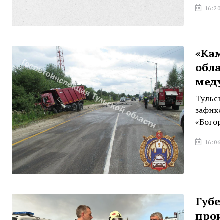
16:20
«Кам
обла
мед
Тульс
зафик
«Бого
16:06
Губ
про