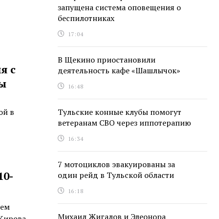
запущена система оповещения о
беспилотниках
17:04
В Щекино приостановили
я с
деятельность кафе «Шашлычок»
ы
16:48
Тульские конные клубы помогут
ой в
ветеранам СВО через иппотерапию
16:34
7 мотоциклов эвакуированы за
10-
один рейд в Тульской области
16:18
ием
Михаил Жигалов и Элеонора
 Кирова