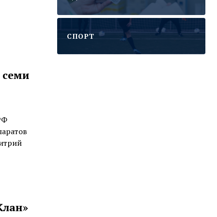
CПОРТ
 семи
РФ
паратов
митрий
Клан»