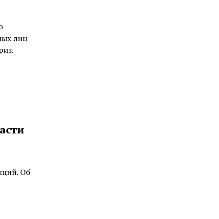
о
ных лиц
риз.
ласти
кций. Об