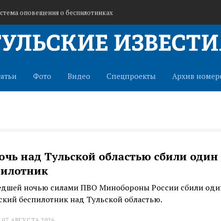
истема оповещения о беспилотниках
ьность кафе «Шашлычок»
 ракетная опасность
татьи
Фото
Видео
Спецпроекты
Архив номер
очь над Тульской областью сбили один
пилотник
дшей ночью силами ПВО Минобороны России сбили оди
ский беспилотник над Тульской областью.
 07 АВГУСТА 2026