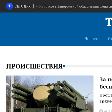
СЕГОДНЯ
На трассе в Запорожской области запущена с
В Щекино приостановили деятел
В Тульской области объявлена
Новости
С
ПРОИСШЕСТВИЯ
За н
бес
Проше
враже
09:37