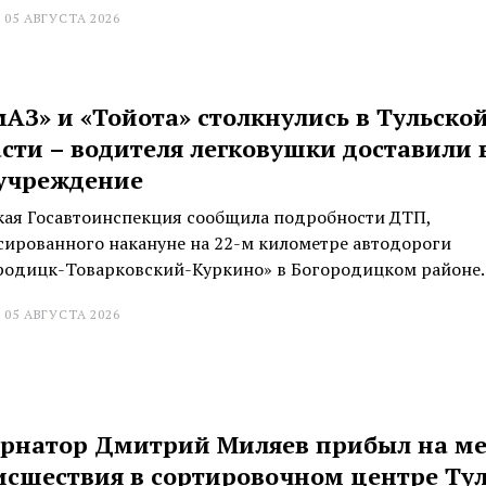
 05 АВГУСТА 2026
АЗ» и «Тойота» столкнулись в Тульско
сти – водителя легковушки доставили 
учреждение
кая Госавтоинспекция сообщила подробности ДТП,
сированного накануне на 22-м километре автодороги
родицк-Товарковский-Куркино» в Богородицком районе.
 05 АВГУСТА 2026
ернатор Дмитрий Миляев прибыл на ме
исшествия в сортировочном центре Ту