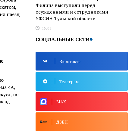
Филина выступили перед
окатом,
осужденными и сотрудниками
ил наезд
УФСИН Тульской области
16:03
СОЦИАЛЬНЫЕ СЕТИ
в
Вконтакте
ло
Телеграм
ма 4А,
кус», не
фасад
MAX
ДЗЕН