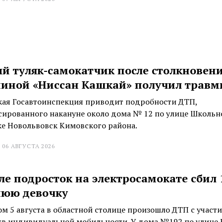
й туляк-самокатчик после столкновени
иной «Ниссан Кашкай» получил травм
кая Госавтоинспекция приводит подробности ДТП,
сированного накануне около дома № 12 по улице Школьн
ке Новольвовск Кимовского района.
 06 АВГУСТА 2026
ле подросток на электросамокате сбил 
нюю девочку
ом 5 августа в областной столице произошло ДТП с участ
тв индивидуальной мобильности. У дома №192 по улице