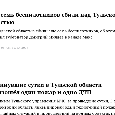
 семь беспилотников сбили над Тульск
астью
ульской областью сбили еще семь беспилотников, об это
ил губернатор Дмитрий Миляев в канале Макс.
 06 АВГУСТА 2026
инувшие сутки в Тульской области
изошёл один пожар и одно ДТП
нным Тульского управления МЧС, за прошедшие сутки, 5 а
рритории области ликвидирован один техногенный пожар
ычайных ситуаций и происшествий на водных объектах н