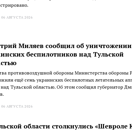
истрировано.
 06 АВГУСТА 2026
трий Миляев сообщил об уничтожении
аинских беспилотников над Тульской
астью
тва противовоздушной обороны Министерства обороны 
ожили ещё семь украинских беспилотных летательных ап
е над Тульской областью. Об этом сообщил губернатор Д
в.
 06 АВГУСТА 2026
льской области столкнулись «Шевроле 