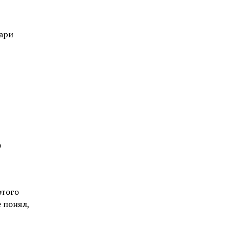
ари
о
этого
е понял,