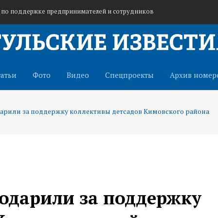
у по поддержке предпринимателей и сотрудников
ьцев в отряд «БАРС-Тула» для защиты от БПЛА
ежной в Туле начнут в 2027 году
татьи
Фото
Видео
Спецпроекты
Архив номер
арили за поддержку коллективы детсадов Кимовского района
одарили за поддержку