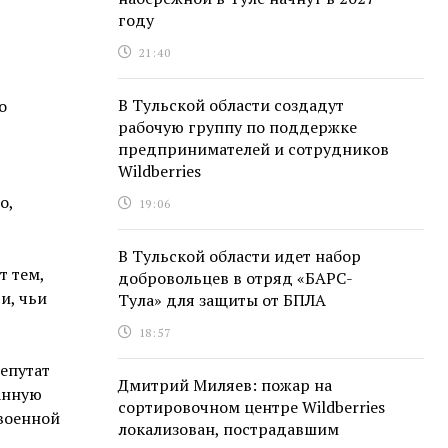
году
21:40
В Тульской области создадут
о
рабочую группу по поддержке
предпринимателей и сотрудников
Wildberries
о,
19:06
В Тульской области идет набор
т тем,
добровольцев в отряд «БАРС-
и, чьи
Тула» для защиты от БПЛА
18:57
епутат
Дмитрий Миляев: пожар на
анную
сортировочном центре Wildberries
военной
локализован, пострадавшим