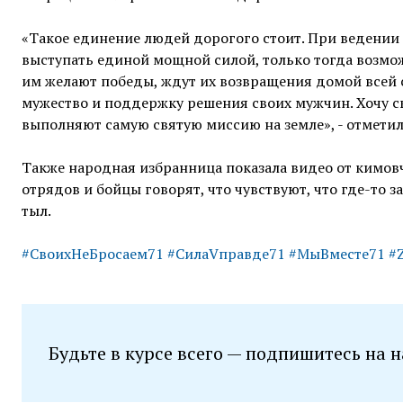
«Такое единение людей дорогого стоит. При ведении
выступать единой мощной силой, только тогда возмож
им желают победы, ждут их возвращения домой всей с
мужество и поддержку решения своих мужчин. Хочу ска
выполняют самую святую миссию на земле», - отметил
Также народная избранница показала видео от кимо
отрядов и бойцы говорят, что чувствуют, что где-то 
тыл.
#СвоихНеБросаем71
#СилаVправде71
#МыВместе71
#
Будьте в курсе всего — подпишитесь на 