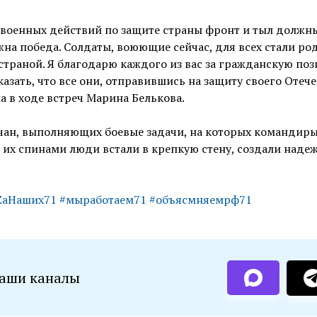
 военных действий по защите страны фронт и тыл должн
на победа. Солдаты, воюющие сейчас, для всех стали р
траной. Я благодарю каждого из вас за гражданскую поз
зать, что все они, отправившись на защиту своего Отече
а в ходе встреч Марина Белькова.
вчан, выполняющих боевые задачи, на которых командир
за их спинами люди встали в крепкую стену, создали над
ZаНаших71
#мыработаем71
#объясмняемрф71
наши каналы