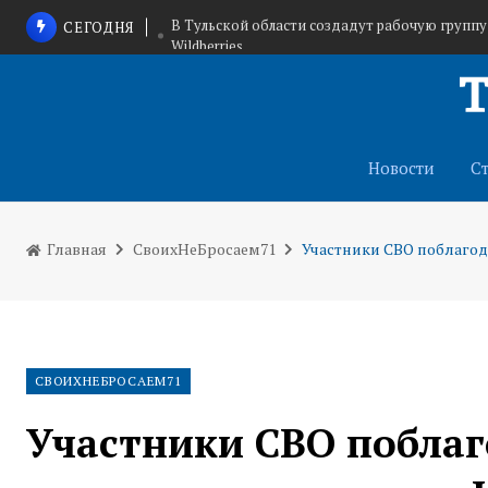
В Тульской области создадут рабочую групп
СЕГОДНЯ
Wildberries
В Тульской области идет набор добровол
Расширение Казанской набер
Новости
С
Главная
СвоихНеБросаем71
Участники СВО поблагод
СВОИХНЕБРОСАЕМ71
Участники СВО поблаг