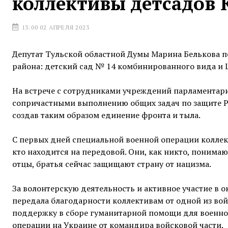
коллективы детсадов 
13:00 02 АПРЕЛЯ 2023
Депутат Тульской областной Думы Марина Белькова 
района: детский сад № 14 комбинированного вида и Ц
На встрече с сотрудниками учреждений парламентари
сопричастными выполнению общих задач по защите Ро
создав таким образом единение фронта и тыла.
С первых дней специальной военной операции колле
кто находится на передовой. Они, как никто, понима
отцы, братья сейчас защищают страну от нацизма.
За волонтерскую деятельность и активное участие в
передала благодарности коллективам от одной из во
поддержку в сборе гуманитарной помощи для военно
операции на Украине от командира войсковой части.