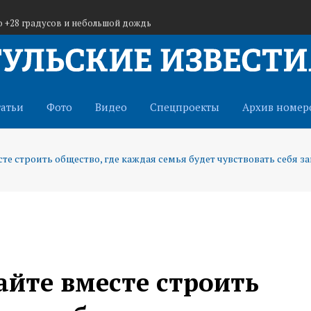
до +28 градусов и небольшой дождь
ьцев в отряд «БАРС-Тула» для защиты от БПЛА
уле: Самая главная награда — добрые слова
татьи
Фото
Видео
Спецпроекты
Архив номер
те строить общество, где каждая семья будет чувствовать себя
йте вместе строить