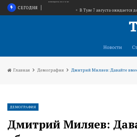
СЕГОДНЯ
В Туле 7 августа ожидается 
В Тульской области идет набор добровол
Надежда Школкина о Центре репродукции в Т
пациентов
Новости
С
Главная
Демография
Дмитрий Миляев: Давайте вмес
ДЕМОГРАФИЯ
Дмитрий Миляев: Дава