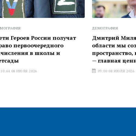
ДЕМОГРАФИЯ
в России получат
Дмитрий Миляев: В Тул
воочередного
области мы создаём
я в школы и
пространство, в которо
— главная ценность
Я 2026
09:00 08 ИЮЛЯ 2026