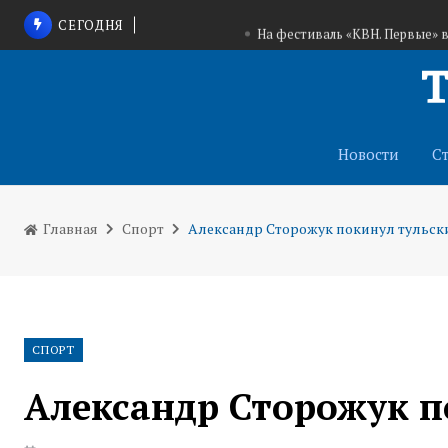
СЕГОДНЯ
На фестиваль «КВН. Первые» 
Дмитрий Миляев: Врученный «Тулаточмашу» о
всего коллектива завода
В одной из тульских ко
Новости
С
Главная
Спорт
Александр Сторожук покинул тульск
СПОРТ
Александр Сторожук п