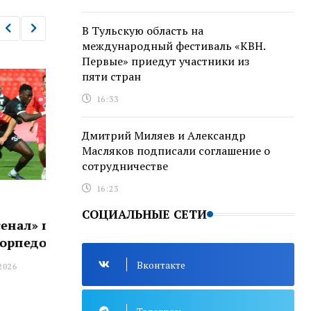
В Тульскую область на
международный фестиваль «КВН.
Первые» приедут участники из
пяти стран
16:33
Дмитрий Миляев и Александр
Масляков подписали соглашение о
сотрудничестве
16:23
СПОРТ
СПОР
СОЦИАЛЬНЫЕ СЕТИ
бедил
Дмитрий Миляев сообщил о
В т
победах тульских гребцов на
про
Первенстве России и
Вконтакте
13:
всероссийских соревнованиях
в Энгельсе