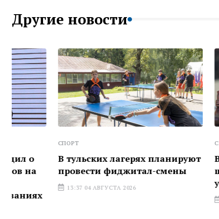
Другие новости
СПОРТ
СПОРТ
В тульских лагерях планируют
В Тульско
провести фиджитал-смены
шахматный
участием 
13:37 04 АВГУСТА 2026
13:21 04 АВГ