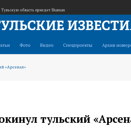
в Тульскую область приедет Shaman
рден Александра Невского – это признание труда
лоний провели обряд венчания
татьи
Фото
Видео
Спецпроекты
Архив номер
ий «Арсенал»
окинул тульский «Арсен