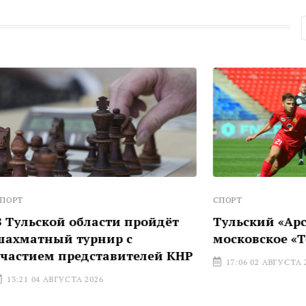
СПОРТ
й области пройдёт
Тульский «Арсенал» по
 турнир с
московское «Торпедо»
представителей КНР
17:06 02 АВГУСТА 2026
УСТА 2026