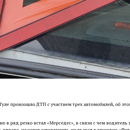
уле произошло ДТП с участием трех автомобилей, об это
но в ряд резко встал «Мерседес», в связи с чем водитель
вправо, не успев затормозить он въехал в грузовик «Фот