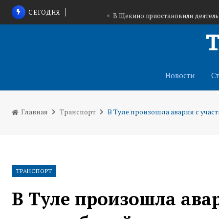
СЕГОДНЯ
В Щекино приостановили деятел
Тульские конные клубы помогут вете
На трассе в Запорожской области запущена с
Новости
С
Главная
Транспорт
В Туле произошла авария с учас
ТРАНСПОРТ
В Туле произошла авар