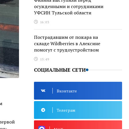
Филина выступили перед
осужденными и сотрудниками
УФСИН Тульской области
16:03
Пострадавшим от пожара на
складе Wildberries в Алексине
помогут с трудоустройством
15:49
СОЦИАЛЬНЫЕ СЕТИ
Вконтакте
м
Телеграм
 первой
он».