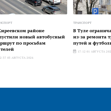
ТРАНСПОРТ
ком районе
В Туле ограничат движ
 новый автобусный
из-за ремонта трамвай
о просьбам
путей и футбольного м
17:12 01 АВГУСТА 2026
УСТА 2026