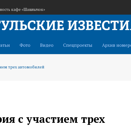
ьность кафе «Шашлычок»
ранам СВО через иппотерапию
истема оповещения о беспилотниках
татьи
Фото
Видео
Спецпроекты
Архив номер
тием трех автомобилей
ия с участием трех