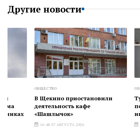
Другие новости
ОБЩЕСТВО
ОБЩЕСТВО
В Щекино приостановили
Тульские 
деятельность кафе
помогут в
«Шашлычок»
иппотера
16:48 07 АВГУСТА 2026
16:34 07 АВГ