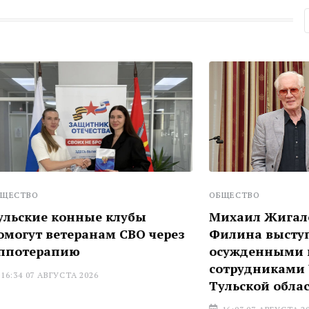
ОБЩЕСТВО
конные клубы
Михаил Жигалов и Эле
етеранам СВО через
Филина выступили пер
пию
осужденными и
сотрудниками УФСИН
УСТА 2026
Тульской области