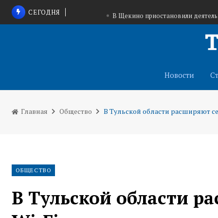
СЕГОДНЯ
В Щекино приостановили деятел
Тульские конные клубы помогут вете
На трассе в Запорожской области запущена с
Новости
С
Главная
Общество
В Тульской области расширяют се
ОБЩЕСТВО
В Тульской области р