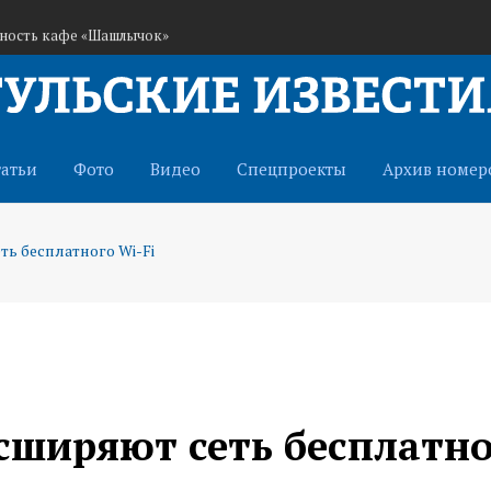
ьность кафе «Шашлычок»
ранам СВО через иппотерапию
истема оповещения о беспилотниках
татьи
Фото
Видео
Спецпроекты
Архив номер
ть бесплатного Wi-Fi
асширяют сеть бесплатн