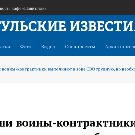
ьность кафе «Шашлычок»
ранам СВО через иппотерапию
истема оповещения о беспилотниках
татьи
Фото
Видео
Спецпроекты
Архив номер
 воины-контрактники выполняют в зоне СВО трудную, но необх
ши воины-контрактник