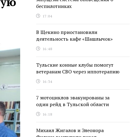
мую
беспилотниках
17:04
В Щекино приостановили
деятельность кафе «Шашлычок»
16:48
Тульские конные клубы помогут
ветеранам СВО через иппотерапию
16:34
7 мотоциклов эвакуированы за
один рейд в Тульской области
16:18
Михаил Жигалов и Элеонора