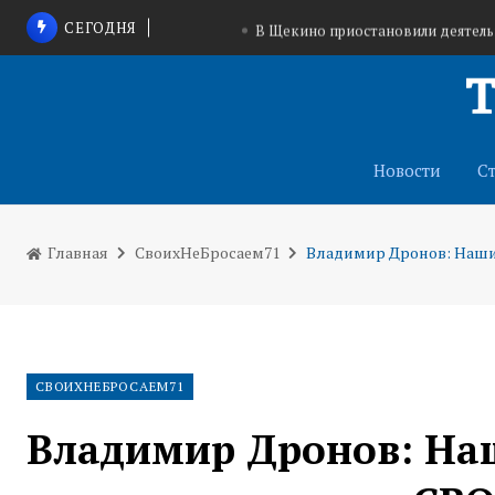
СЕГОДНЯ
В Щекино приостановили деятел
Тульские конные клубы помогут вете
На трассе в Запорожской области запущена с
Новости
С
Главная
СвоихНеБросаем71
Владимир Дронов: Наши
СВОИХНЕБРОСАЕМ71
Владимир Дронов: На