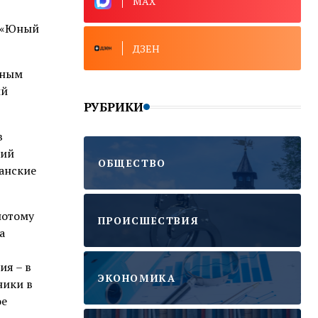
MAX
я «Юный
ДЗЕН
юным
ый
РУБРИКИ
в
кий
ОБЩЕСТВО
анские
потому
ПРОИСШЕСТВИЯ
а
ия – в
ЭКОНОМИКА
ники в
ое