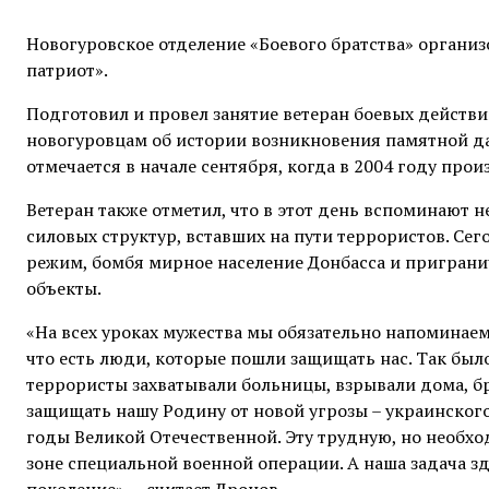
Новогуровское отделение «Боевого братства» органи
патриот».
Подготовил и провел занятие ветеран боевых действ
новогуровцам об истории возникновения памятной да
отмечается в начале сентября, когда в 2004 году про
Ветеран также отметил, что в этот день вспоминают н
силовых структур, вставших на пути террористов. Се
режим, бомбя мирное население Донбасса и приграни
объекты.
«На всех уроках мужества мы обязательно напоминаем 
что есть люди, которые пошли защищать нас. Так было
террористы захватывали больницы, взрывали дома, бр
защищать нашу Родину от новой угрозы – украинского
годы Великой Отечественной. Эту трудную, но необ
зоне специальной военной операции. А наша задача з
поколение», – считает Дронов.