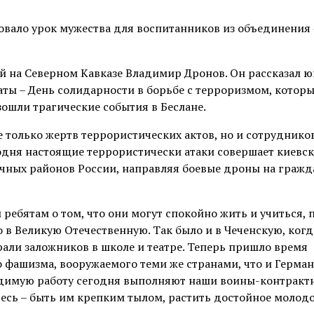
зовало урок мужества для воспитанников из объединени
ий на Северном Кавказе Владимир Дронов. Он рассказал 
ты – День солидарности в борьбе с терроризмом, котор
изошли трагические события в Беслане.
е только жертв террористических актов, но и сотруднико
годня настоящие террористически атаки совершает киевс
чных районов России, направляя боевые дроны на гражд
ребятам о том, что они могут спокойно жить и учиться, 
 в Великую Отечественную. Так было и в Чеченскую, когд
али заложников в школе и театре. Теперь пришло время
 фашизма, вооружаемого теми же странами, что и Герман
ходимую работу сегодня выполняют наши воины-контракт
десь – быть им крепким тылом, растить достойное молод