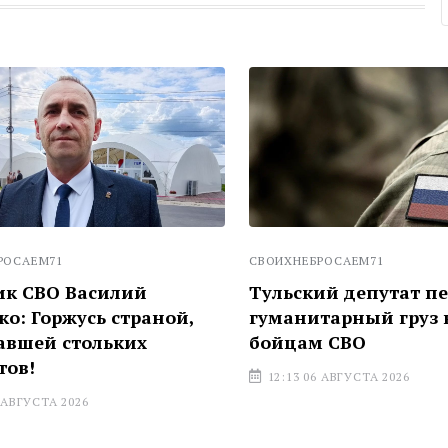
ЕМ71
СВОИХНЕБРОСАЕМ71
СВО Василий
Тульский депутат пере
Горжусь страной,
гуманитарный груз на
ей стольких
бойцам СВО
!
12:13 06 АВГУСТА 2026
УСТА 2026