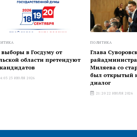
ПОЛИТИКА
 в Госдуму от
Глава Суворовской
области претендуют
райадминистрации о вс
атов
Миляева со старостами:
был открытый и честн
Я 2026
диалог
21:20 22 ИЮЛЯ 2026