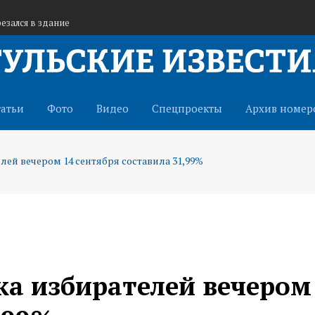
езался в здание
у из-за жары
 Китаем в сфере туризма
татьи
Фото
Видео
Спецпроекты
Архив номер
лей вечером 14 сентября составила 31,99%
ка избирателей вечером