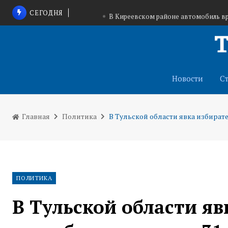
СЕГОДНЯ
В Киреевском районе автомобиль вр
В Туле продолжают раздавать вод
Тульская область укрепляет сотрудничество с
Новости
С
Главная
Политика
В Тульской области явка избирате
ПОЛИТИКА
В Тульской области яв