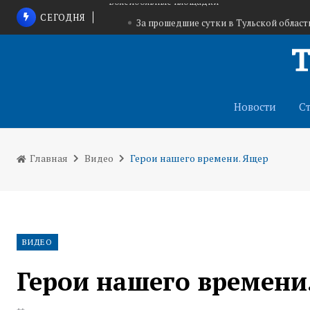
СЕГОДНЯ
За прошедшие сутки в Тульской област
При участии Общественной палаты Тульской 
с питьевой водой
В Центральном парке имени Белоусова появит
волейбольные площадки
Новости
С
Главная
Видео
Герои нашего времени. Ящер
ВИДЕО
Герои нашего времени