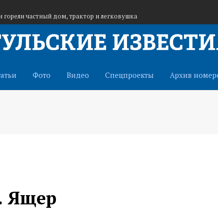
и горели частный дом, трактор и легковушка
области в зону СВО отправлен гуманитарный груз
ся детская купальная зона и четыре
татьи
Фото
Видео
Спецпроекты
Архив номер
. Ящер