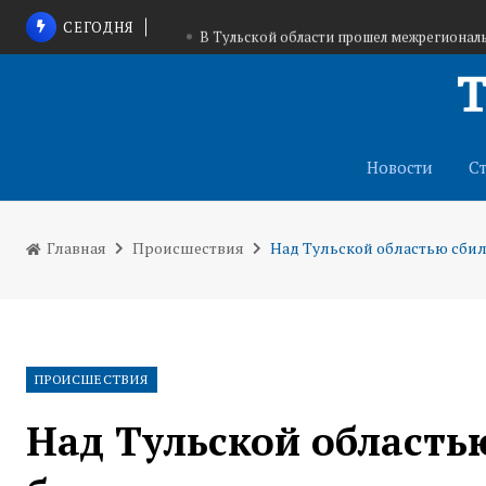
СЕГОДНЯ
В Тульской области прошел межрегионал
Андрей Дубровский отметил вклад строителе
Полистаем календ
Новости
С
Главная
Происшествия
Над Тульской областью сбил
ПРОИСШЕСТВИЯ
Над Тульской область