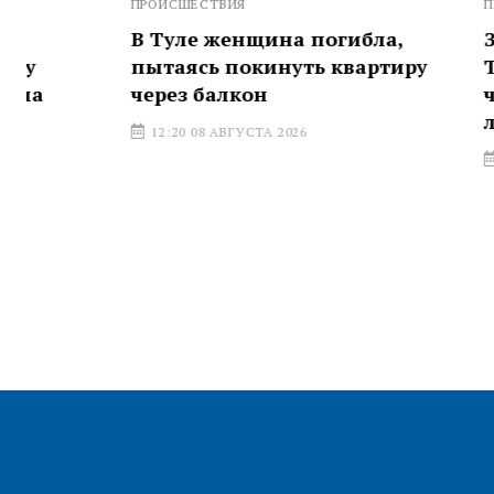
ПРОИСШЕСТВИЯ
ПРОИСШЕСТВИ
В Туле женщина погибла,
За прошед
пытаясь покинуть квартиру
Тульской 
через балкон
частный д
легковушк
12:20 08 АВГУСТА 2026
10:27 08 АВГ