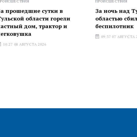
Я
ПРОИСШЕСТВИЯ
шие сутки в
За ночь над Тульской
области горели
областью сбили один
ом, трактор и
беспилотник
а
09:37 07 АВГУСТА 2026
УСТА 2026