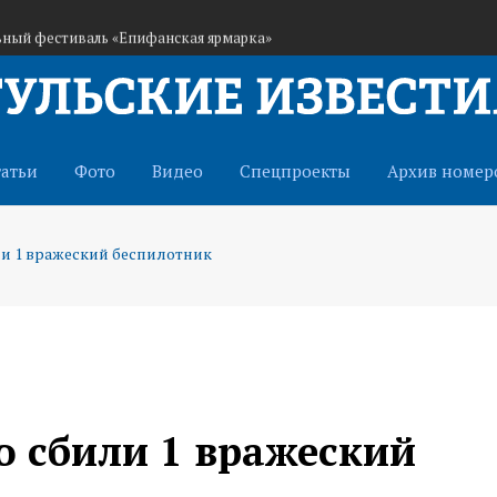
ьный фестиваль «Епифанская ярмарка»
й в лидерство Тулы по вводу нового жилья
арь — 9 августа
татьи
Фото
Видео
Спецпроекты
Архив номер
и 1 вражеский беспилотник
ю сбили 1 вражеский