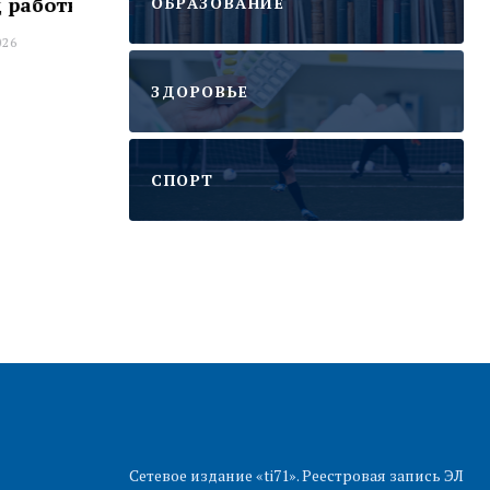
иками
форточку
зна
ОБРАЗОВАНИЕ
14:29 06 АВГУСТА 2026
12:
ЗДОРОВЬЕ
CПОРТ
Сетевое издание «ti71». Реестровая запись ЭЛ