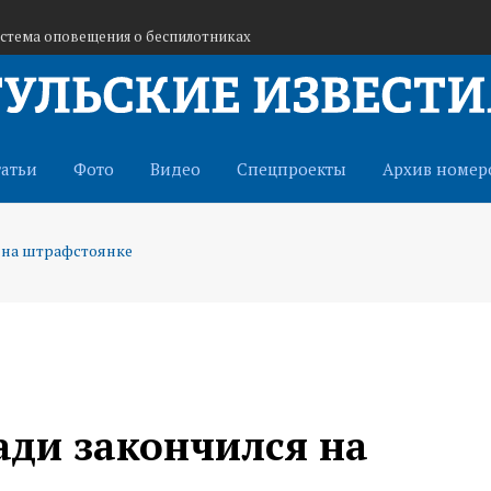
истема оповещения о беспилотниках
ьность кафе «Шашлычок»
 ракетная опасность
татьи
Фото
Видео
Спецпроекты
Архив номер
 на штрафстоянке
ади закончился на