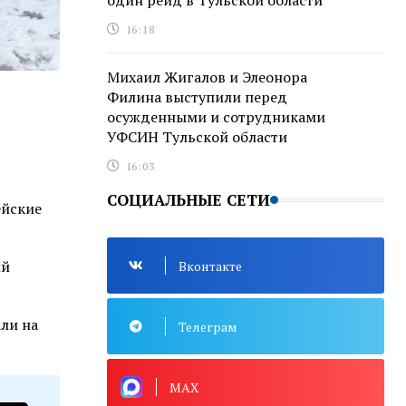
один рейд в Тульской области
16:18
Михаил Жигалов и Элеонора
Филина выступили перед
осужденными и сотрудниками
УФСИН Тульской области
16:03
СОЦИАЛЬНЫЕ СЕТИ
ейские
ий
Вконтакте
али на
Телеграм
MAX