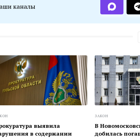
наши каналы
ЗАКОН
ра выявила
В Новомосковске проку
 в содержании
добилась погашения до