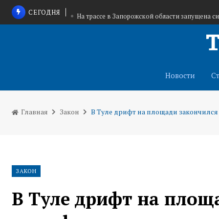
СЕГОДНЯ
На трассе в Запорожской области запущена с
В Щекино приостановили деятел
В Тульской области объявлена
Новости
С
Главная
Закон
В Туле дрифт на площади закончился
ЗАКОН
В Туле дрифт на площ