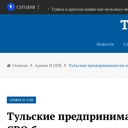
СЕГОДНЯ
Туляки и орловцы нашли еще несколько м
Участники СВО, волонтеры и юные туляки по
На Тульскую область надвигаются ливни, гра
Новости
С
Главная
Армия И ОПК
Тульские предприниматели пе
АРМИЯ И ОПК
Тульские предприним