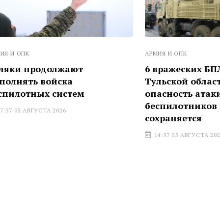
АРМИЯ И ОПК
одолжают
6 вражеских БПЛА сбил
 войска
Тульской областью –
ых систем
опасность атаки
беспилотников все еще
УСТА 2026
сохраняется
14:57 05 АВГУСТА 2026