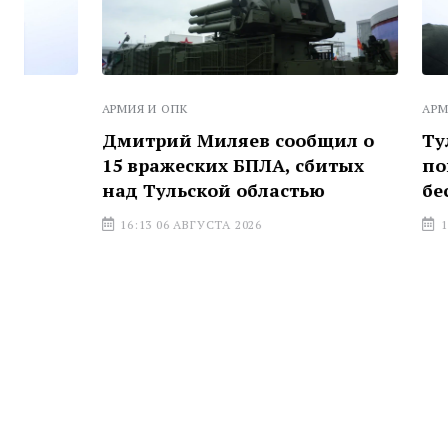
АРМИЯ И ОПК
АРМИЯ И ОПК
Дмитрий Миляев сообщил о
Туляки пр
15 вражеских БПЛА, сбитых
пополнять
над Тульской областью
беспилотн
16:13 06 АВГУСТА 2026
17:57 05 АВГ