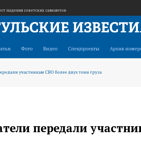
ест падения советских самолетов
участвовали в волейбольном турнире
д, грозы, шквалистое усиление ветра
татьи
Фото
Видео
Спецпроекты
Архив номер
редали участникам СВО более двух тонн груза
атели передали участн