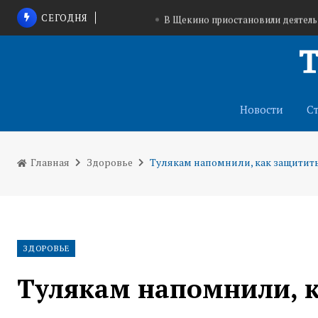
СЕГОДНЯ
В Щекино приостановили деятел
Тульские конные клубы помогут вете
На трассе в Запорожской области запущена с
Новости
С
Главная
Здоровье
Тулякам напомнили, как защититьс
ЗДОРОВЬЕ
Тулякам напомнили, к