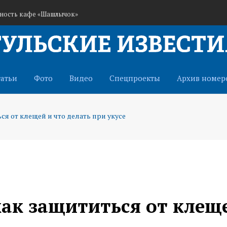
ьность кафе «Шашлычок»
ранам СВО через иппотерапию
истема оповещения о беспилотниках
татьи
Фото
Видео
Спецпроекты
Архив номер
я от клещей и что делать при укусе
ак защититься от клещ