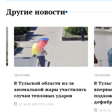
Другие новости
ЗДОРОВЬЕ
ЗДОРОВЬЕ
В Тульской области из-за
В Тульско
аномальной жары участились
впервые у
случаи тепловых ударов
подкожный
дефибрил
12:54 03 АВГУСТА 2026
14:36 31 ИЮЛ