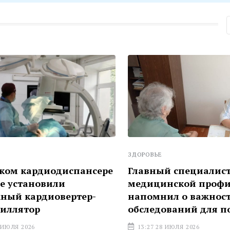
ЗДОРОВЬЕ
м кардиодиспансере
Главный специалист по
становили
медицинской профила
 кардиовертер-
напомнил о важности
лятор
обследований для пож
Я 2026
13:27 28 ИЮЛЯ 2026