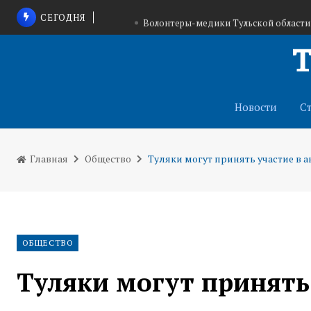
СЕГОДНЯ
Волонтеры-медики Тульской области
В Ясной Поляне стартовал фестиваль «
В Тульской области День физкультурника объ
Новости
С
Главная
Общество
Туляки могут принять участие в а
ОБЩЕСТВО
Туляки могут принять