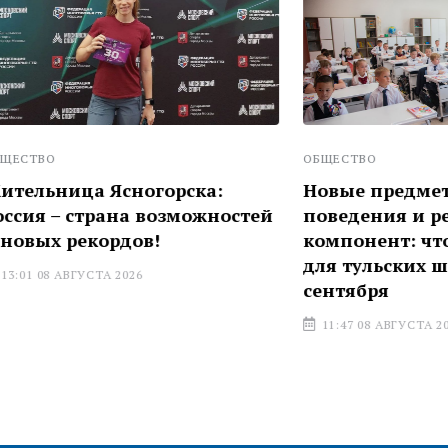
ОБЩЕСТВО
а Ясногорска:
Новые предметы, оцен
страна возможностей
поведения и регионал
екордов!
компонент: что измени
для тульских школьнико
УСТА 2026
сентября
11:47 08 АВГУСТА 2026