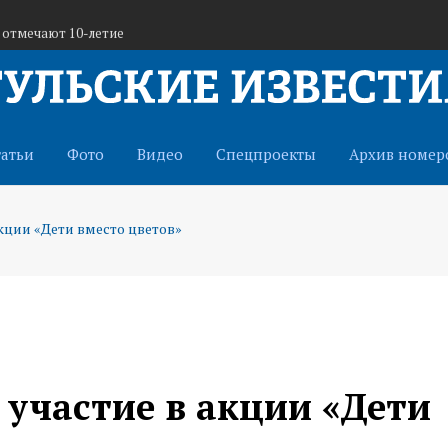
 отмечают 10-летие
Охота как искусство»
единил более 6000 жителей
татьи
Фото
Видео
Спецпроекты
Архив номер
кции «Дети вместо цветов»
 участие в акции «Дети