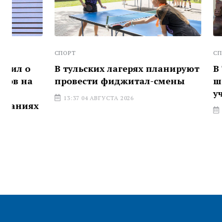
СПОРТ
СПОРТ
В тульских лагерях планируют
В Тульско
провести фиджитал-смены
шахматный
участием 
13:37 04 АВГУСТА 2026
13:21 04 АВГ