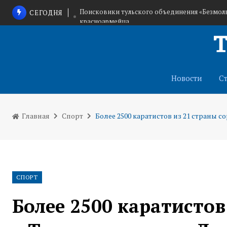
Поисковики тульского объединения «Безмолв
СЕГОДНЯ
красноармейца
Дмитрий Миляев поздравил коллекти
Туляки могут заявить о своем вкла
Новости
С
Главная
Спорт
Более 2500 каратистов из 21 страны 
СПОРТ
Более 2500 каратистов