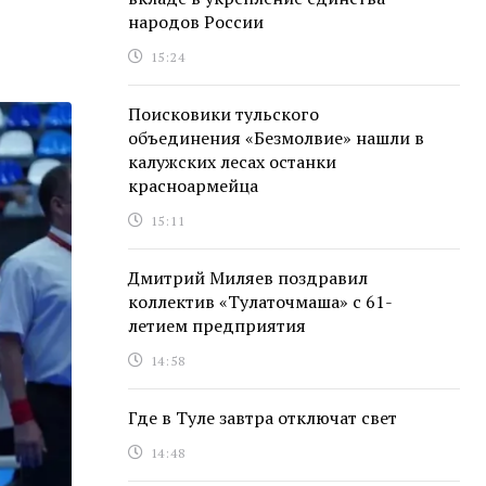
народов России
15:24
Поисковики тульского
объединения «Безмолвие» нашли в
калужских лесах останки
красноармейца
15:11
Дмитрий Миляев поздравил
коллектив «Тулаточмаша» с 61-
летием предприятия
14:58
Где в Туле завтра отключат свет
14:48