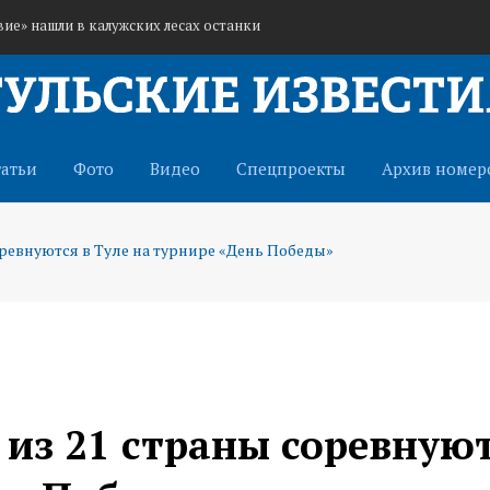
ие» нашли в калужских лесах останки
в «Тулаточмаша» с 61-летием предприятия
де в укрепление единства народов России
татьи
Фото
Видео
Спецпроекты
Архив номер
соревнуются в Туле на турнире «День Победы»
 из 21 страны соревную