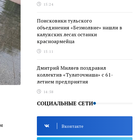
15:24
Поисковики тульского
объединения «Безмолвие» нашли в
калужских лесах останки
красноармейца
15:11
Дмитрий Миляев поздравил
коллектив «Тулаточмаша» с 61-
летием предприятия
14:58
СОЦИАЛЬНЫЕ СЕТИ
им
Вконтакте