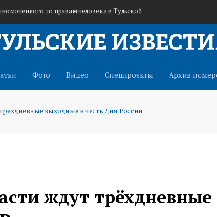
лномоченного по правам человека в Тульской
а лично отдала им более 3 миллионов рублей
 изготовление и хранение огнестрела
татьи
Фото
Видео
Спецпроекты
Архив номер
трёхдневные выходные в честь Дня России
асти ждут трёхдневные