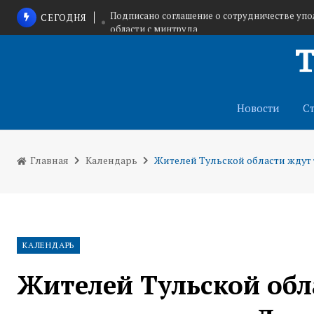
Подписано соглашение о сотрудничестве упо
СЕГОДНЯ
области с минтруда
Поверив телефонным аферистам, тулячк
Туляка ждет суд за незаконное
Новости
С
Главная
Календарь
Жителей Тульской области ждут 
КАЛЕНДАРЬ
Жителей Тульской обл