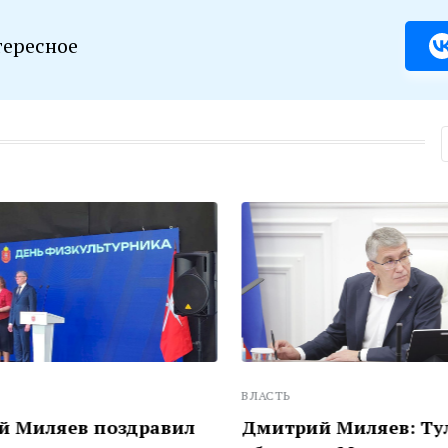
тересное
ВЛАСТЬ
иляев поздравил
Дмитрий Миляев: Туль