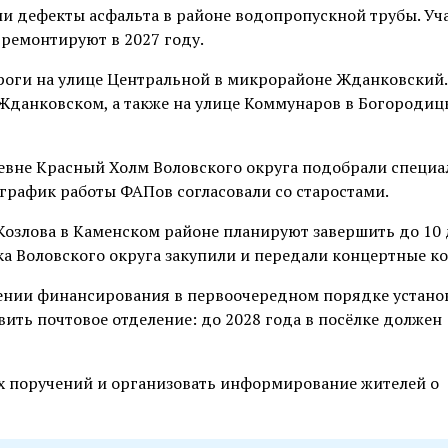
ли дефекты асфальта в районе водопропускной трубы. Уч
ремонтируют в 2027 году.
роги на улице Центральной в микрорайоне Жданковский.
 Жданковском, а также на улице Коммунаров в Богородиц
евне Красный Холм Воловского округа подобрали специа
рафик работы ФАПов согласовали со старостами.
Козлова в Каменском районе планируют завершить до 10 
чка Воловского округа закупили и передали концертные к
лении финансирования в первоочередном порядке устано
ить почтовое отделение: до 2028 года в посёлке должен
х поручений и организовать информирование жителей о