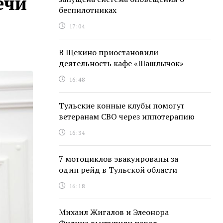
ечи
беспилотниках
17:04
В Щекино приостановили
деятельность кафе «Шашлычок»
16:48
Тульские конные клубы помогут
ветеранам СВО через иппотерапию
16:34
7 мотоциклов эвакуированы за
один рейд в Тульской области
16:18
Михаил Жигалов и Элеонора