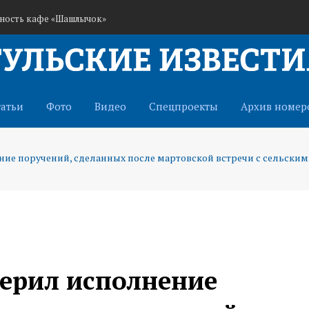
ьность кафе «Шашлычок»
ранам СВО через иппотерапию
истема оповещения о беспилотниках
татьи
Фото
Видео
Спецпроекты
Архив номер
е поручений, сделанных после мартовской встречи с сельским
ерил исполнение