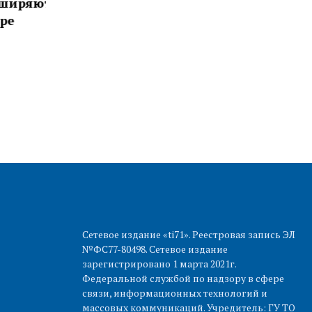
иряют
объем областных мер
с в
поддержки, которыми могут
о м
воспользоваться наши герои и
инф
члены их семей
13:
13:36 07 АВГУСТА 2026
Сетевое издание «ti71». Реестровая запись ЭЛ
№ФС77-80498. Сетевое издание
зарегистрировано 1 марта 2021г.
Федеральной службой по надзору в сфере
связи, информационных технологий и
массовых коммуникаций. Учредитель: ГУ ТО