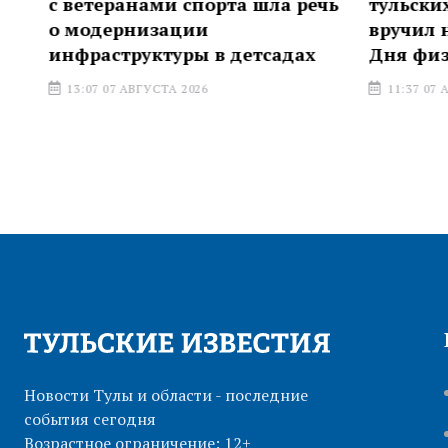
с ветеранами спорта шла речь
тульских 
о модернизации
вручил на
инфраструктуры в детсадах
Дня физку
13:07 07 АВГУСТА 2026
11:37 07 АВГ
Новости Тулы и области - последние
события сегодня
Возрастное ограничение: 12+