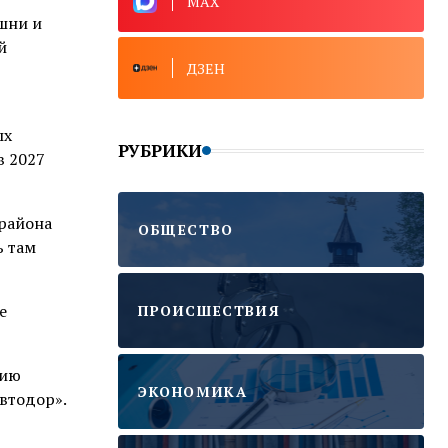
MAX
шни и
й
ДЗЕН
ых
РУБРИКИ
в 2027
 района
ОБЩЕСТВО
ь там
е
ПРОИСШЕСТВИЯ
цию
ЭКОНОМИКА
втодор».