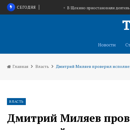
СЕГОДНЯ
В Щекино приостановили деятел
Тульские конные клубы помогут вете
На трассе в Запорожской области запущена с
Новости
С
Главная
Власть
Дмитрий Миляев проверил исполнени
ВЛАСТЬ
Дмитрий Миляев пров