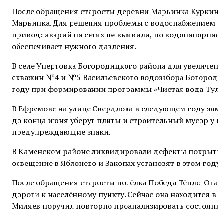
После обращения старосты деревни Марьинка Куркинс
Марьинка. Для решения проблемы с водоснабжением 
привод: аварий на сетях не выявили, но водонапорн
обеспечивает нужного давления.
В селе Упертовка Богородицкого района для увеличе
скважин №4 и №5 Васильевского водозабора Богороди
году при формировании программы «Чистая вода Тул
В Ефремове на улице Свердлова в следующем году зам
до конца июня уберут плиты и строительный мусор у 
предупреждающие знаки.
В Каменском районе ликвидировали дефекты покрыти
освещение в Яблонево и Закопах установят в этом году
После обращения старосты посёлка Победа Тёпло-Ога
дороги к населённому пункту. Сейчас она находится в
Миляев поручил повторно проанализировать состояни