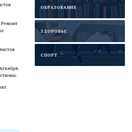
асток
ОБРАЗОВАНИЕ
 Ремонт
ке
ЗДОРОВЬЕ
листов
CПОРТ
декабря.
остюмы.
вят