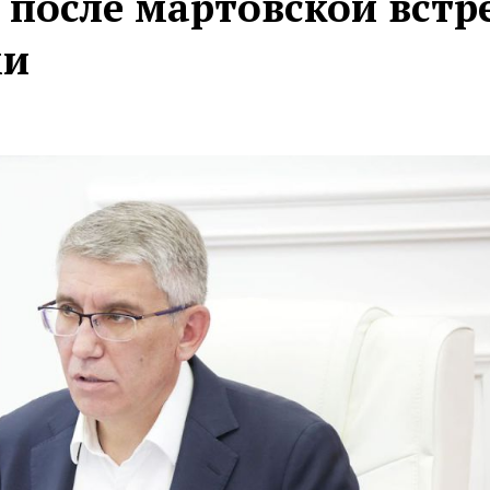
 после мартовской встр
ми