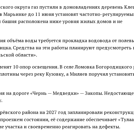
кого округа газ пустили в домовладениях деревень Кле
в Марьинке до 11 июня установят частотно-регулируемы
ая башня расположена ниже уровня жилых домов и не
ния объёма воды требуется прокладка водовода от полев
цка. Средства на эти работы планируют предусмотреть 
ьской области».
енят 10 опор освещения. В селе Ломовка Богородицкого
плотины через реку Кузовку, а Миляев поручил установит
я на дороге «Чернь — Медведки» — Закопы. Недостающе
.
рёвского района на 2027 год запланировали реконструк
 проезжем состоянии, её содержание обеспечивает «Тулаа
е участка и своевременно реагировать на дефекты.