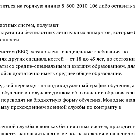
иться на горячую линию 8-800-2010-106 либо оставить з
лотных систем, получают
луатации беспилотных летательных аппаратов, которые 
енности.
истем (ВБС), установлены специальные требования по
для других специальностей — от 18 до 45 лет, по состоян
даты со средне-специальным и высшим образованием, дл
ойск достаточно иметь среднее общее образование.
еджей переводят на индивидуальный график обучения, а
 обучение и получают диплом об окончании образовател
ве, переводят на бюджетную форму обучения. Молодые лю
зыву прохождением военной службы по контракту в
енной службы в войсках беспилотных систем, проходят 
рещается направлять в другие подразделения и на передо