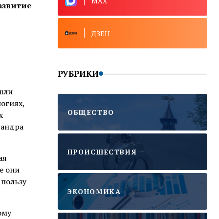
MAX
развитие
ДЗЕН
РУБРИКИ
ошли
огиях,
ОБЩЕСТВО
х
сандра
ПРОИСШЕСТВИЯ
ая
е они
 пользу
ЭКОНОМИКА
ому