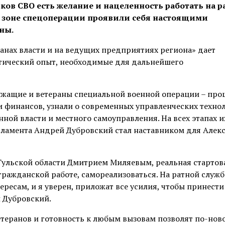
иков СВО есть желание и нацеленность работать на 
 в зоне спецоперации проявили себя настоящими
ны.
анах власти и на ведущих предприятиях региона» дает
тический опыт, необходимые для дальнейшего
ужащие и ветераны специальной военной операции – пр
и финансов, узнали о современных управленческих технол
ной власти и местного самоуправления. На всех этапах и
рламента Андрей Дубровский стал наставником для Алек
Тульской области Дмитрием Миляевым, реальная стартов
ражданской работе, самореализоваться. На ратной служб
ересам, и я уверен, приложат все усилия, чтобы принести
й Дубровский.
етеранов и готовность к любым вызовам позволят по-нов