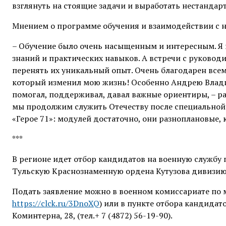
взглянуть на стоящие задачи и выработать нестанда
Мнением о программе обучения и взаимодействии с 
– Обучение было очень насыщенным и интересным. Я 
знаний и практических навыков. А встречи с руковод
перенять их уникальный опыт. Очень благодарен все
который изменил мою жизнь! Особенно Андрею Владим
помогал, поддерживал, давал важные ориентиры, – ра
мы продолжим служить Отечеству после специальной 
«Герое 71»: модулей достаточно, они разноплановые
***
В регионе идет отбор кандидатов на военную службу
Тульскую Краснознаменную ордена Кутузова дивизию
Подать заявление можно в военном комиссариате по м
https://clck.ru/3DnoXQ
) или в пункте отбора кандидато
Коминтерна, 28, (тел.+ 7 (4872) 56-19-90).