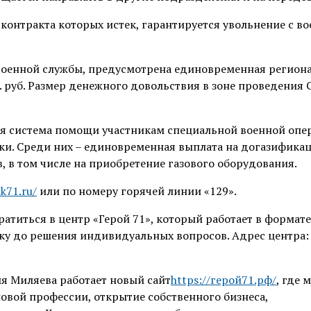
контракта которых истек, гарантируется увольнение с в
военной службы, предусмотрена единовременная регион
с. руб. Размер денежного довольствия в зоне проведения
ая система помощи участникам специальной военной опе
жки. Среди них – единовременная выплата на догазифика
 в том числе на приобретение газового оборудования.
ik71.ru/
или по номеру горячей линии «129».
ратиться в центр «Герой 71», который работает в формате
ку до решения индивидуальных вопросов. Адрес центра: Т
я Миляева работает новый сайт
https://герой71.рф/
, где 
новой профессии, открытие собственного бизнеса,