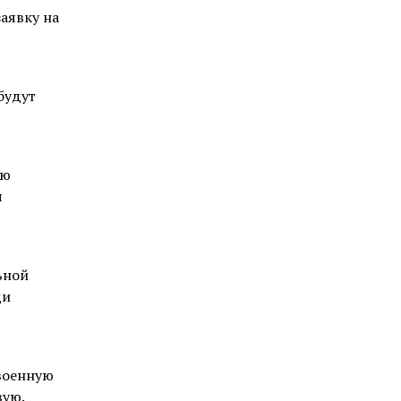
аявку на
будут
ию
я
ьной
ди
военную
вую.