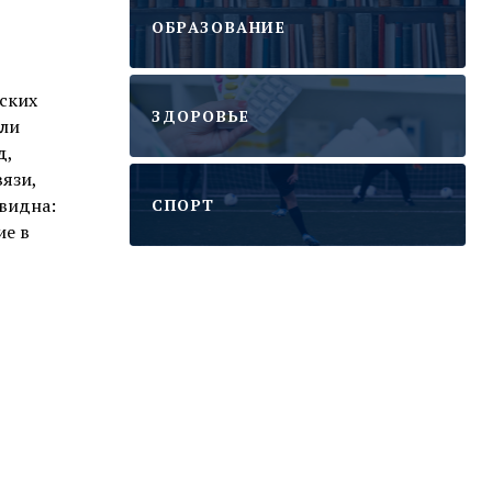
ОБРАЗОВАНИЕ
ских
ЗДОРОВЬЕ
или
д,
язи,
евидна:
CПОРТ
ие в
.