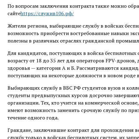
По вопросам заключения контракта также можно обрат
сайте
https://служив106.рф/
Жители региона, выбирающие службу в войсках беспи
возможность приобрести востребованные навыки эксп
полезны в различных отраслях гражданской промышл
Для кандидатов, поступающих в войска беспилотных с
возрасту от 18 до 35 лет для операторов FPV-дронов, 
здоровья — категория А и Б. Рассматриваются канди
поступающих на некоторые должности в новом роде в
Выбирающих службу в ВБС РФ студентов вузов и колл
студенты предвыпускных курсов досрочно завершают
организации. Тех, кто учится на коммерческой осно
имеют возможность заменить срочную службу по при
течение одного года.
Граждане, заключившие контракт для прохождения во
службу только в войсках беспилотных систем, их зап