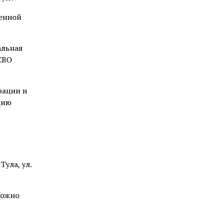
оенной
альная
 СВО
рации и
цию
ула, ул.
можно