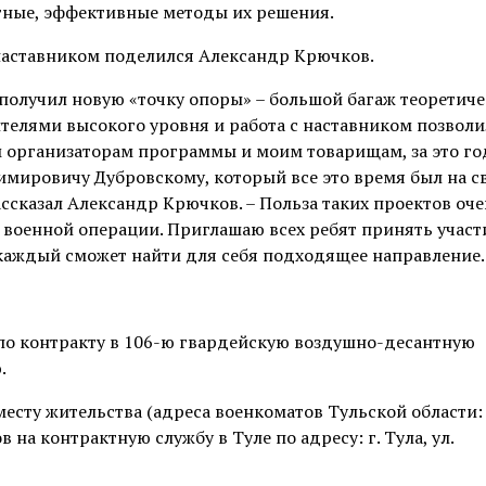
ртные, эффективные методы их решения.
наставником поделился Александр Крючков.
получил новую «точку опоры» – большой багаж теоретиче
ителями высокого уровня и работа с наставником позвол
м организаторам программы и моим товарищам, за это го
ировичу Дубровскому, который все это время был на св
ссказал Александр Крючков. – Польза таких проектов оч
военной операции. Приглашаю всех ребят принять участ
, каждый сможет найти для себя подходящее направление
 по контракту в 106-ю гвардейскую воздушно-десантную
.
есту жительства (адреса военкоматов Тульской области:
в на контрактную службу в Туле по адресу: г. Тула, ул.