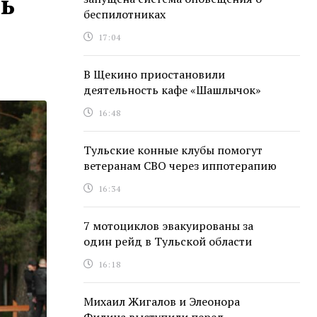
ть
беспилотниках
17:04
В Щекино приостановили
деятельность кафе «Шашлычок»
16:48
Тульские конные клубы помогут
ветеранам СВО через иппотерапию
16:34
7 мотоциклов эвакуированы за
один рейд в Тульской области
16:18
Михаил Жигалов и Элеонора