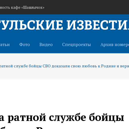
ьность кафе «Шашлычок»
ранам СВО через иппотерапию
истема оповещения о беспилотниках
татьи
Фото
Видео
Спецпроекты
Архив номер
ратной службе бойцы СВО доказали свою любовь к Родине и верн
а ратной службе бойцы