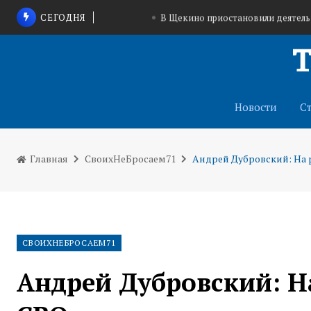
СЕГОДНЯ
В Щекино приостановили деятел
Тульские конные клубы помогут вете
На трассе в Запорожской области запущена с
Новости
С
Главная
СвоихНеБросаем71
Андрей Дубровский: На 
СВОИХНЕБРОСАЕМ71
Андрей Дубровский: Н