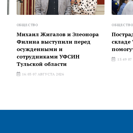
ОБЩЕСТВО
ОБЩЕСТВО
Михаил Жигалов и Элеонора
Пострадав
Филина выступили перед
складе Wil
осужденными и
помогут с
сотрудниками УФСИН
15:49 07 АВГ
Тульской области
16:03 07 АВГУСТА 2026