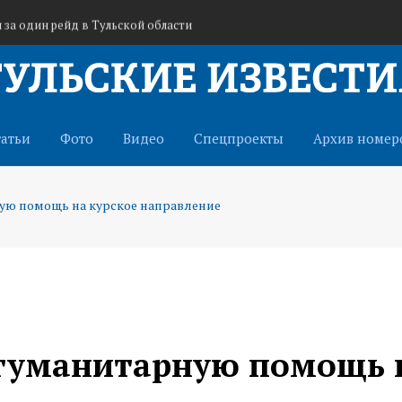
за один рейд в Тульской области
или перед осужденными и сотрудниками УФСИН
т ветеранам СВО через иппотерапию
татьи
Фото
Видео
Спецпроекты
Архив номер
ую помощь на курское направление
 гуманитарную помощь 