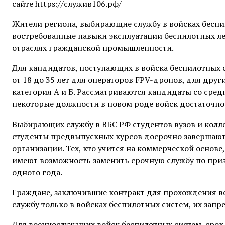
сайте https://служив106.рф/
Жители региона, выбирающие службу в войсках беспи
востребованные навыки эксплуатации беспилотных ле
отраслях гражданской промышленности.
Для кандидатов, поступающих в войска беспилотных с
от 18 до 35 лет для операторов FPV-дронов, для друг
категория А и Б. Рассматриваются кандидаты со сре
некоторые должности в новом роде войск достаточно
Выбирающих службу в ВБС РФ студентов вузов и колл
студенты предвыпускных курсов досрочно завершают
организации. Тех, кто учится на коммерческой осно
имеют возможность заменить срочную службу по приз
одного года.
Граждане, заключившие контракт для прохождения во
службу только в войсках беспилотных систем, их зап
Для военнослужащих войск беспилотных систем, срок 