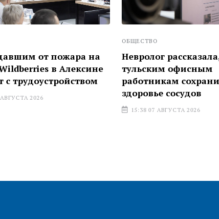
ОБЩЕСТВО
шим от пожара на
Невролог рассказала, ка
dberries в Алексине
тульским офисным
 трудоустройством
работникам сохранить
здоровье сосудов
УСТА 2026
15:38 07 АВГУСТА 2026