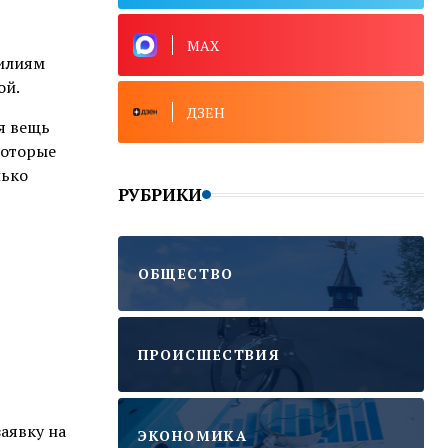
MAX
силиям
ой.
ДЗЕН
ая вещь
которые
лько
РУБРИКИ
ОБЩЕСТВО
ПРОИСШЕСТВИЯ
аявку на
ЭКОНОМИКА