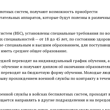
лотных систем, получают возможность приобрести
тательных аппаратов, которые будут полезны в различны
истем (ВБС), установлены специальные требования по во
их специальностей — от 18 до 45 лет, по состоянию здоро
дне-специальным и высшим образованием, для поступающ
 иметь среднее общее образование.
еджей переводят на индивидуальный график обучения, а
 обучение и получают диплом об окончании образовател
ве, переводят на бюджетную форму обучения. Молодые лю
ыву прохождением военной службы по контракту в тече
енной службы в войсках беспилотных систем, проходят 
рещается направлять в другие подразделения и на передо
контракта которых истек, гарантируется увольнение с в