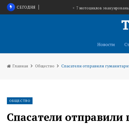
СЕГОДНЯ
7 мотоциклов эвакуированы 
Михаил Жигалов и Элеонора Филина выступ
Тульской области
Тульские конные клубы помогу
Новости
С
Главная
Общество
Спасатели отправили гуманитарн
ОБЩЕСТВО
Спасатели отправили