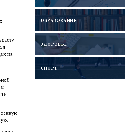
ОБРАЗОВАНИЕ
х
зрасту
ЗДОРОВЬЕ
вья —
их на
CПОРТ
ьной
ди
ние
военную
вую.
оенной