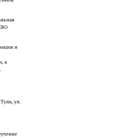
альная
 СВО
рации и
, а
.
ула, ул.
лучение