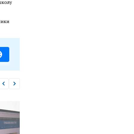
школу
ники