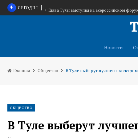
СЕГОДНЯ
Глава Тулы выступил на всероссийском фору
Елена Бобкова рассказала ветеранам спецо
Андрей Дубровский отметил вклад строител
Новости
С
Главная
Общество
В Туле выберут лучшего электро
ОБЩЕСТВО
В Туле выберут лучше