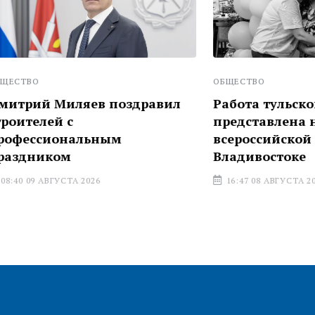
ОБЩЕСТВО
иляев поздравил
Работа тульского фотог
 с
представлена на
ональным
всероссийской выставке
ом
Владивостоке
УСТА 2026
16:47 08 АВГУСТА 2026