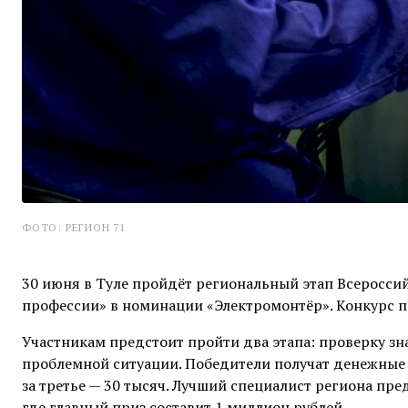
ФОТО: РЕГИОН 71
30 июня в Туле пройдёт региональный этап Всеросси
профессии» в номинации «Электромонтёр». Конкурс п
Участникам предстоит пройти два этапа: проверку з
проблемной ситуации. Победители получат денежные пр
за третье — 30 тысяч. Лучший специалист региона пр
где главный приз составит 1 миллион рублей.