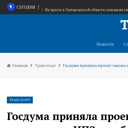
СЕГОДНЯ
На трассе в Запорожской области запущена с
В Щекино приостановили деятел
В Тульской области объявлена
Новости
С
Главная
Транспорт
Госдума приняла проект закона 
ТРАНСПОРТ
Госдума приняла прое