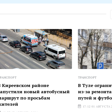
ТРАНСПОРТ
ком районе
В Туле ограничат движ
 новый автобусный
из-за ремонта трамвай
о просьбам
путей и футбольного м
17:12 01 АВГУСТА 2026