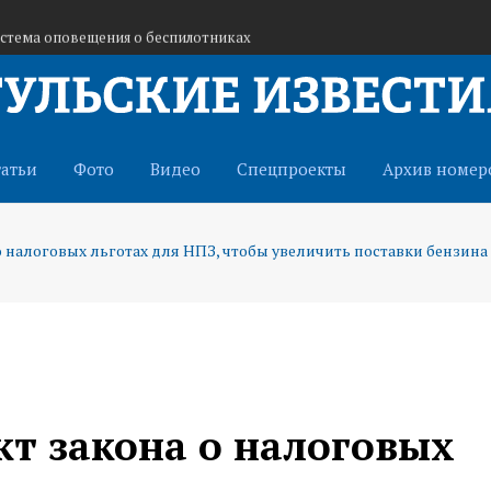
истема оповещения о беспилотниках
ьность кафе «Шашлычок»
 ракетная опасность
татьи
Фото
Видео
Спецпроекты
Архив номер
о налоговых льготах для НПЗ, чтобы увеличить поставки бензина
кт закона о налоговых