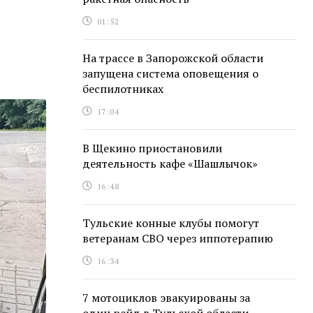
01:52
На трассе в Запорожской области
запущена система оповещения о
беспилотниках
17:04
В Щекино приостановили
деятельность кафе «Шашлычок»
16:48
Тульские конные клубы помогут
ветеранам СВО через иппотерапию
16:34
7 мотоциклов эвакуированы за