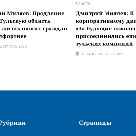
ВЛАСТЬ
иляев: Продление
Дмитрий Миляев: К
ьскую область
корпоративному движ
изнь наших граждан
«За будущие поколения
ртнее
присоединились еще 6
тульских компаний
УСТА 2026
15:46 05 АВГУСТА 2026
Рубрики
Страницы