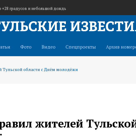
до +28 градусов и небольшой дождь
ьцев в отряд «БАРС-Тула» для защиты от БПЛА
уле: Самая главная награда — добрые слова
татьи
Фото
Видео
Спецпроекты
Архив номер
 Тульской области с Днём молодёжи
равил жителей Тульско