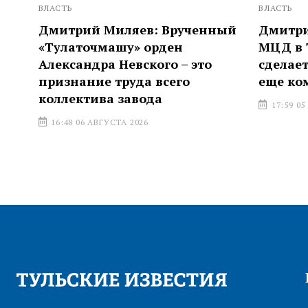
ВЛАСТЬ
ВЛАСТЬ
Дмитрий Миляев: Врученный
Дмитрий М
«Тулаточмашу» орден
МЦД в Тул
Александра Невского – это
сделает ж
признание труда всего
еще комфо
коллектива завода
17:59 05 АВГ
16:48 06 АВГУСТА 2026