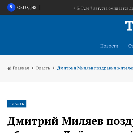
СЕГОДНЯ
В Туле 7 августа ожидается 
В Тульской области идет набор добровол
Надежда Школкина о Центре репродукции в Т
пациентов
Новости
С
Главная
Власть
Дмитрий Миляев поздравил жителей
ВЛАСТЬ
Дмитрий Миляев позд