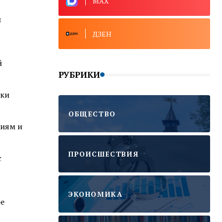
MAX
и
ДЗЕН
й
РУБРИКИ
жки
ОБЩЕСТВО
ниям и
ПРОИСШЕСТВИЯ
с
ЭКОНОМИКА
ое