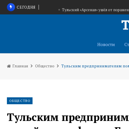
СЕГОДНЯ
Тульский «Арсенал» ушёл от пораже
Юные хоккеисты из Тулы впервые в истории 
В воскресенье в Тульской обла
Новости
С
Главная
Общество
Тульским предпринимателям пом
ОБЩЕСТВО
Тульским предприним