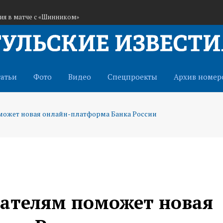
ния в матче с «Шинником»
завоевали бронзу Кубка Овечкина
сти будет до +24°C
татьи
Фото
Видео
Спецпроекты
Архив номер
ожет новая онлайн-платформа Банка России
ателям поможет новая