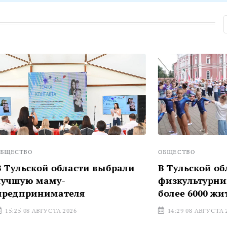
ОБЩЕСТВО
й области выбрали
В Тульской области Ден
аму-
физкультурника объед
имателя
более 6000 жителей
УСТА 2026
14:29 08 АВГУСТА 2026