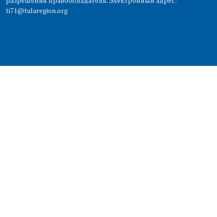
разрешения правообладателя. Электронный адрес:
ti71@tularegion.org