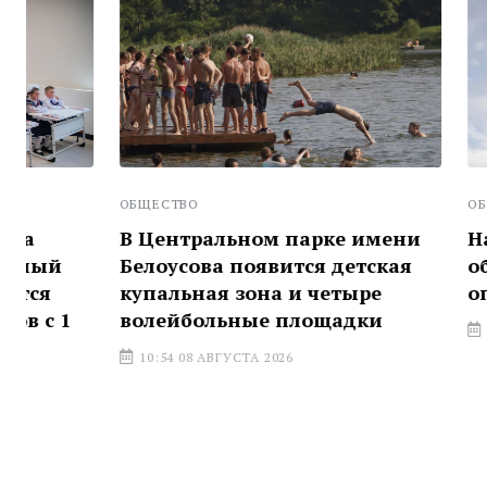
ОБЩЕСТВО
ОБЩЕСТВО
В Центральном парке имени
На трассе
Белоусова появится детская
области з
купальная зона и четыре
оповещени
волейбольные площадки
17:04 07 АВГ
10:54 08 АВГУСТА 2026