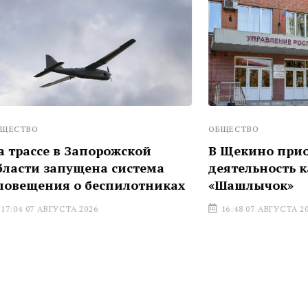
ОБЩЕСТВО
 в Запорожской
В Щекино приостанови
апущена система
деятельность кафе
я о беспилотниках
«Шашлычок»
УСТА 2026
16:48 07 АВГУСТА 2026