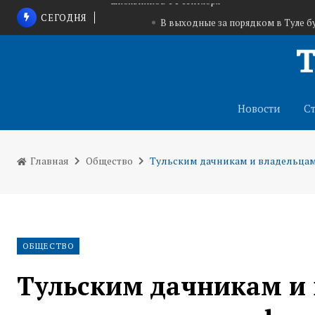
СЕГОДНЯ
В выходные за порядком в Туле 
В Центральном парке имени Белоусова появит
волейбольные площадки
Новые предметы, оценка поведения и регион
школьников с 1 сентября
Новости
С
Главная
Общество
Тульским дачникам и владельцам 
ОБЩЕСТВО
Тульским дачникам и 