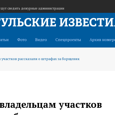
будут следить дежурные администрации
ся детская купальная зона и четыре
альный компонент: что изменится для тульских
татьи
Фото
Видео
Спецпроекты
Архив номер
участков рассказали о штрафах за борщевик
владельцам участков