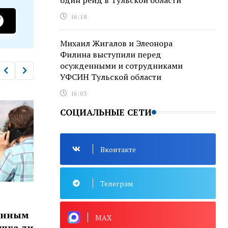
один рейд в Тульской области
16:18
Михаил Жигалов и Элеонора
Филина выступили перед
осужденными и сотрудниками
УФСИН Тульской области
16:03
СОЦИАЛЬНЫЕ СЕТИ
Вконтакте
Телеграм
КРИМИНАЛ
КРИМ
Новомосковские полицейские
Рец
MAX
чно
искали мошенницу, которая
вын