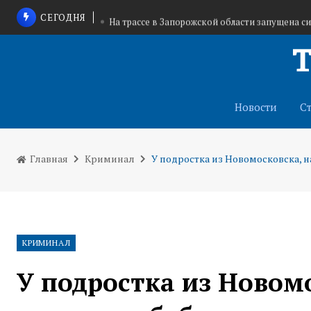
СЕГОДНЯ
На трассе в Запорожской области запущена с
В Щекино приостановили деятел
В Тульской области объявлена
Новости
С
Главная
Криминал
У подростка из Новомосковска, 
КРИМИНАЛ
У подростка из Новом