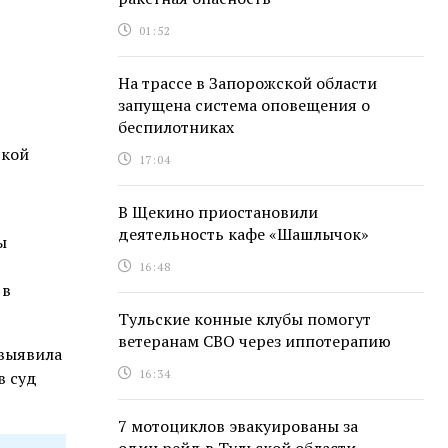
01:52
На трассе в Запорожской области
запущена система оповещения о
беспилотниках
ской
17:04
В Щекино приостановили
деятельность кафе «Шашлычок»
ы
16:48
 в
Тульские конные клубы помогут
ветеранам СВО через иппотерапию
 выявила
16:34
в суд
7 мотоциклов эвакуированы за