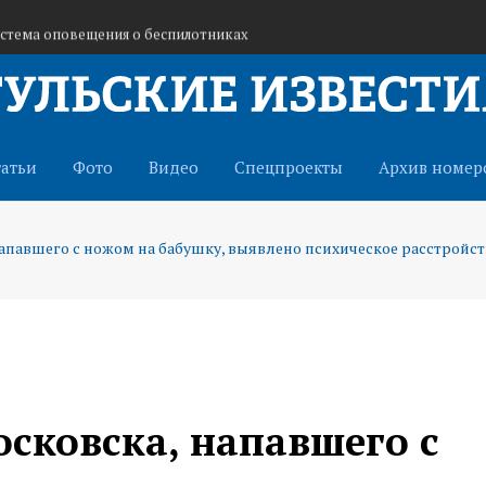
истема оповещения о беспилотниках
ьность кафе «Шашлычок»
 ракетная опасность
татьи
Фото
Видео
Спецпроекты
Архив номер
напавшего с ножом на бабушку, выявлено психическое расстройс
осковска, напавшего с