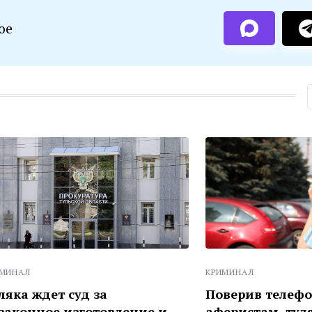
ое
КРИМИНАЛ
т суд за
Поверив телефонным
е изготовление и
аферистам, тулячка ли