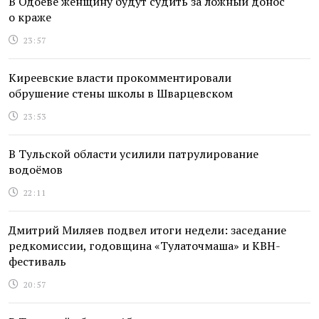
В Одоеве женщину будут судить за ложный донос
о краже
23:57
Киреевские власти прокомментировали
обрушение стены школы в Шварцевском
23:53
В Тульской области усилили патрулирование
водоёмов
22:11
Дмитрий Миляев подвел итоги недели: заседание
редкомиссии, годовщина «Тулаточмаша» и КВН-
фестиваль
20:57