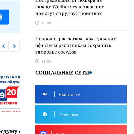
Пострадавшим от пожара на
складе Wildberries в Алексине
помогут с трудоустройством
15:49
Невролог рассказала, как тульским
офисным работникам сохранить
здоровье сосудов
15:38
СОЦИАЛЬНЫЕ СЕТИ
Вконтакте
Телеграм
ПОЛИТИКА
ПОЛИ
В Тульской области
В п