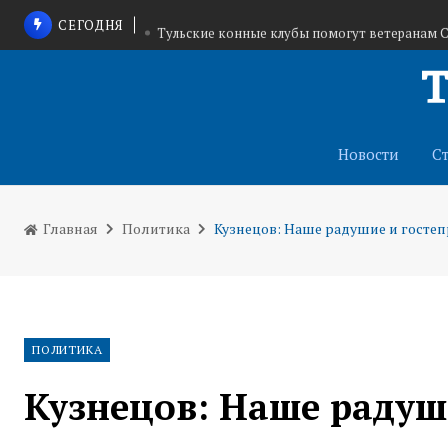
СЕГОДНЯ
Тульские конные клубы помогут ветеранам 
7 мотоциклов эвакуированы за один рейд
В Щекино приостановили деятельность
Новости
С
Главная
Политика
Кузнецов: Наше радушие и госте
ПОЛИТИКА
Кузнецов: Наше радуш