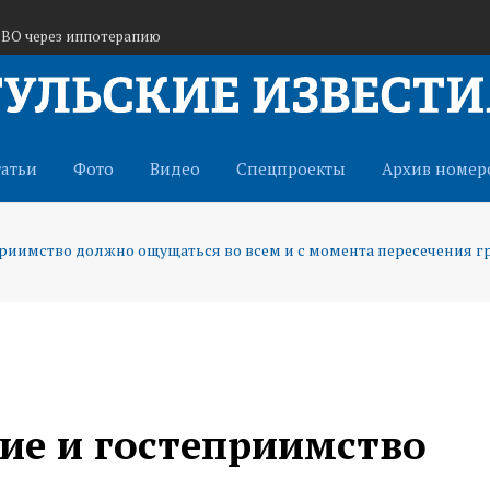
СВО через иппотерапию
 в Тульской области
 кафе «Шашлычок»
татьи
Фото
Видео
Спецпроекты
Архив номер
приимство должно ощущаться во всем и с момента пересечения г
ие и гостеприимство