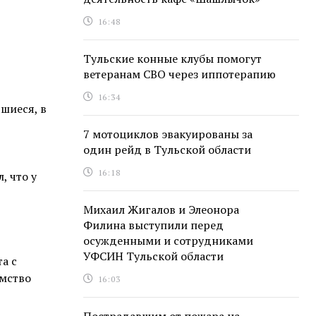
16:48
Тульские конные клубы помогут
ветеранам СВО через иппотерапию
16:34
шиеся, в
7 мотоциклов эвакуированы за
один рейд в Тульской области
16:18
, что у
Михаил Жигалов и Элеонора
Филина выступили перед
осужденными и сотрудниками
УФСИН Тульской области
а с
имство
16:03