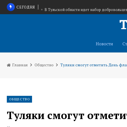
СЕГОДНЯ
В Тульской области идет набор добровольцев
В Одоевском районе у старинного храма Бо
В Туле 7 августа ожидается до +
Новости
С
Главная
Общество
Туляки смогут отметить День фла
ОБЩЕСТВО
Туляки смогут отмети