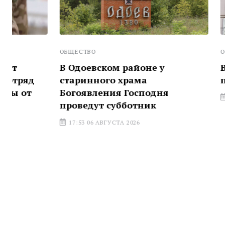
ОБЩЕСТВО
ОБЩЕСТВО
В Одоевском районе у
В одной и
старинного храма
провели о
Богоявления Господня
17:01 06 АВГ
проведут субботник
17:53 06 АВГУСТА 2026