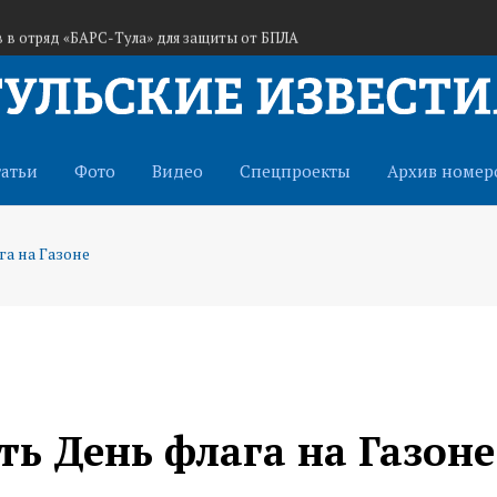
 в отряд «БАРС-Тула» для защиты от БПЛА
гоявления Господня проведут субботник
28 градусов и небольшой дождь
татьи
Фото
Видео
Спецпроекты
Архив номер
га на Газоне
ть День флага на Газоне