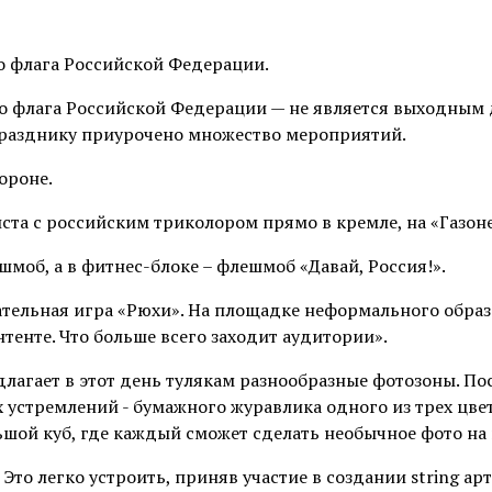
го флага Российской Федерации.
го флага Российской Федерации — не является выходным 
празднику приурочено множество мероприятий.
ороне.
та с российским триколором прямо в кремле, на «Газоне
шмоб, а в фитнес-блоке – флешмоб «Давай, Россия!».
ательная игра «Рюхи». На площадке неформального обра
тенте. Что больше всего заходит аудитории».
длагает в этот день тулякам разнообразные фотозоны. По
 устремлений - бумажного журавлика одного из трех цве
ьшой куб, где каждый сможет сделать необычное фото на
Это легко устроить, приняв участие в создании string арт