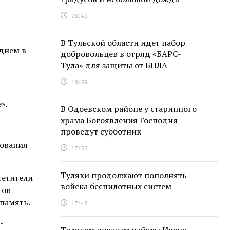
08:40
В Тульской области идет набор
днем в
добровольцев в отряд «БАРС-
Тула» для защиты от БПЛА
18:59
».
В Одоевском районе у старинного
храма Богоявления Господня
проведут субботник
зования
17:53
Туляки продолжают пополнять
сетители
войска беспилотных систем
тов
 память.
17:45
-