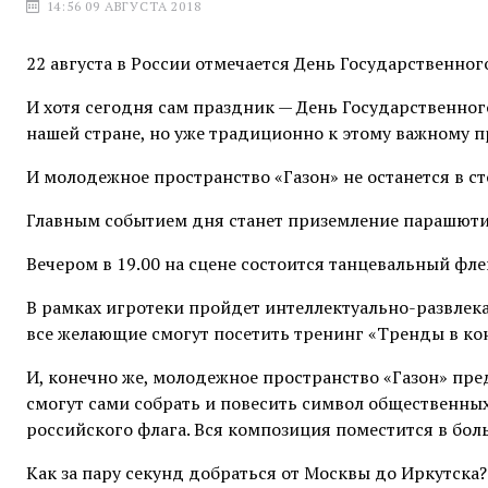
14:56 09 АВГУСТА 2018
22 августа в России отмечается День Государственно
И хотя сегодня сам праздник — День Государственно
нашей стране, но уже традиционно к этому важному 
И молодежное пространство «Газон» не останется в ст
Главным событием дня станет приземление парашютис
Вечером в 19.00 на сцене состоится танцевальный фле
В рамках игротеки пройдет интеллектуально-развлек
все желающие смогут посетить тренинг «Тренды в кон
И, конечно же, молодежное пространство «Газон» пре
смогут сами собрать и повесить символ общественных
российского флага. Вся композиция поместится в бол
Как за пару секунд добраться от Москвы до Иркутска? 