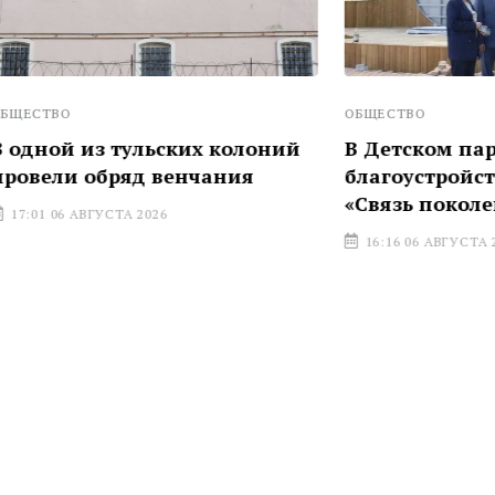
ОБЩЕСТВО
з тульских колоний
В Детском парке оцени
бряд венчания
благоустройства по про
«Связь поколений»
УСТА 2026
16:16 06 АВГУСТА 2026