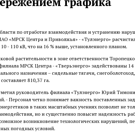
пережением графика
области по отработке взаимодействия и устранению нару
ПАО «МРСК Центра и Приволжья» - «Тулэнерго» расчисти
0 - 110 кВ, что на 16 % выше, установленного планом.
иковой растительности в зоне ответственности Торопецко
 филиала МРСК Центра - «Тверьэнерго» задействованы 14
циального назначения – сидельные тягачи, снегоболотоход
оставляет 810,37 га.
отметил руководитель филиала «Тулэнерго» Юрий Тимони
. - Персонал четко понимает важность поставленных зад
 энергетиков в таких масштабных учениях позволит не то
аимодействия, но и существенно повысит надежность ра
возможное возникновение технологических нарушений, п
тных погодных условий.