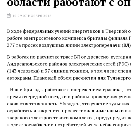
области работают с о
10:29 07 НОЯБРЯ 2018
В ходе федеральных учений энергетиков в Тверской 
работе электросетевого комплекса бригады филиала 
377 га просек воздушных линий электропередачи (ВЛ) 1
В работах по расчистке трасс ВЛ от древесно-кустарн
Андреапольского районов электрических сетей (РЭС)
(143 человека) и 37 единиц техники, в том числе спе
автокраны. Плановый объем расчистки для Тулэнерго с
- Наши бригады работают с опережением графика, - 
время очередной поездки в районы проведения учений
свою ответственность. Убежден, что участие тульских
отработать и закрепить профессиональные навыки вз
тверского электросетевого комплекса, предупредит 
в электроснабжении потребителей из-за неблагоприя