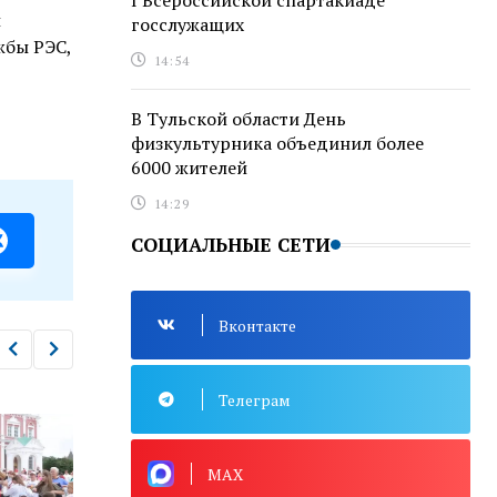
I Всероссийской спартакиаде
и
госслужащих
жбы РЭС,
14:54
В Тульской области День
физкультурника объединил более
6000 жителей
14:29
СОЦИАЛЬНЫЕ СЕТИ
Вконтакте
Телеграм
MAX