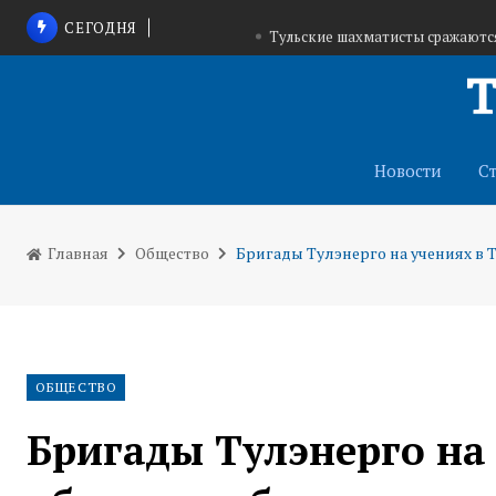
СЕГОДНЯ
Тульские шахматисты сражаются
В Куркино строят пятиэтажку дл
Работа тульского фотографа представлена н
Новости
С
Главная
Общество
Бригады Тулэнерго на учениях в 
ОБЩЕСТВО
Бригады Тулэнерго на