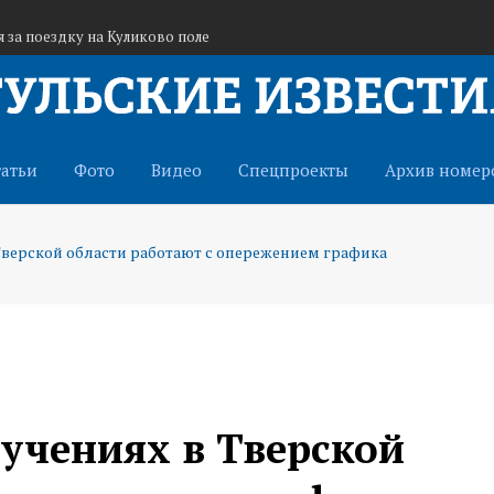
 за поездку на Куликово поле
я сотрудников агропредприятий
а всероссийской выставке во Владивостоке
татьи
Фото
Видео
Спецпроекты
Архив номер
Тверской области работают с опережением графика
 учениях в Тверской