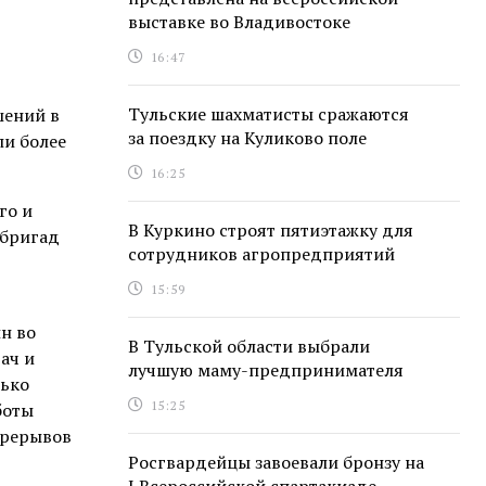
выставке во Владивостоке
16:47
Тульские шахматисты сражаются
шений в
за поездку на Куликово поле
ли более
16:25
го и
В Куркино строят пятиэтажку для
 бригад
сотрудников агропредприятий
,
15:59
н во
В Тульской области выбрали
ач и
лучшую маму-предпринимателя
лько
15:25
боты
ерерывов
Росгвардейцы завоевали бронзу на