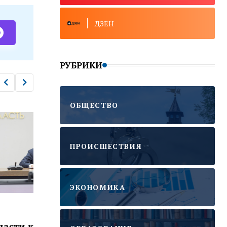
ДЗЕН
РУБРИКИ
ОБЩЕСТВО
ПРОИСШЕСТВИЯ
ЭКОНОМИКА
ОБЩЕСТВО
ОБЩЕ
В Туле прошла лекция об
Цел