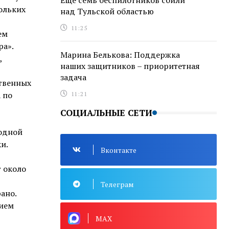
Еще семь беспилотников сбили
кольких
над Тульской областью
11:25
ем
ра».
Марина Белькова: Поддержка
,
наших защитников – приоритетная
задача
ственных
 по
11:21
СОЦИАЛЬНЫЕ СЕТИ
 одной
и.
Вконтакте
 около
Телеграм
ано.
рием
MAX