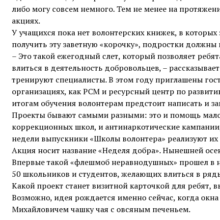
либо могу совсем немного. Тем не менее на протяжени
акциях.
У учащихся пока нет волонтерских книжек, в которых 
получить эту заветную «корочку», подростки должны 
– Это такой ежегодный слет, который позволяет реб
влиться в деятельность добровольцев, – рассказывает
тренируют специалисты. В этом году приглашены гос
организациях, как РСМ и ресурсный центр по развит
итогам обучения волонтерам предстоит написать и з
Проекты бывают самыми разными: это и помощь мало­
коррекционных школ, и антинаркотические кампании,
недели выпускники «Школы волонтера» реализуют их
Акция носит название «Неделя добра». Нынешней осен
Впервые такой «флешмоб неравнодушных» прошел в на
50 школьников и студентов, желающих влиться в ряд
Какой проект станет визитной карточкой для ребят, в
Возможно, идея рождается именно сейчас, когда окн
Михайловичем чашку чая с овсяным печеньем.