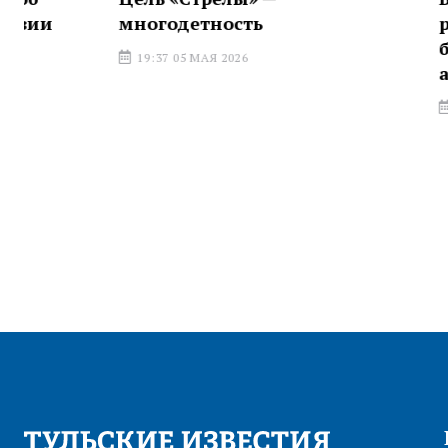
многодетность
районах д
будут воз
19:37 05 МАЯ 2026
автобусы
12:40 17 АПР