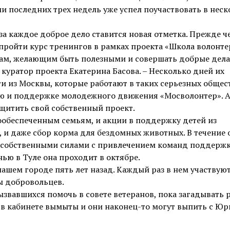
и последних трех недель уже успел поучаствовать в нес
за каждое доброе дело ставится новая отметка. Прежде ч
пройти курс тренингов в рамках проекта «Школа волонте
ятам, желающим быть полезными и совершать добрые дела
 куратор проекта Екатерина Басова. – Несколько дней их
ти из Москвы, которые работают в таких серьезных обще
ию и поддержке молодежного движения «Мосволонтер». А
ащитить свой собственный проект.
обеспеченным семьям, и акции в поддержку детей из
 и даже сбор корма для бездомных животных. В течение
 собственными силами с привлечением команд поддержк
ью в Туле она проходит в октябре.
шем городе пять лет назад. Каждый раз в нем участвуют
ы добровольцев.
ызвавшихся помочь в cовете ветеранов, пока загадывать р
а в кабинете вымыты и они наконец-то могут выпить с Ю