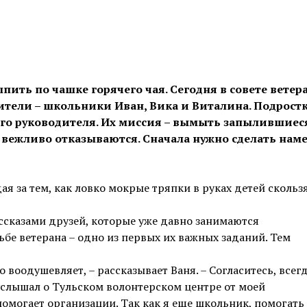
ть по чашке горячего чая. Сегодня в совете ветер
тители – школьники Иван, Вика и Виталина. Подрост
ого руководителя. Их миссия – вымыть запылившиес
и вежливо отказываются. Сначала нужно сделать на
дая за тем, как ловко мокрые тряпки в руках детей скольз
ссказами друзей, которые уже давно занимаются
бе ветерана – одно из первых их важных заданий. Тем
воодушевляет, – рассказывает Ваня. – Согласитесь, всег
 услышал о Тульском волонтерском центре от моей
помогает организации. Так как я еще школьник, помогать