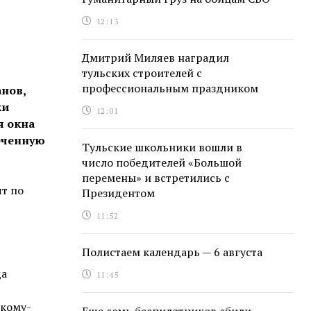
12:13
Дмитрий Миляев наградил
тульских строителей с
профессиональным праздником
анов,
ки
12:01
я окна
меченную
Тульские школьники вошли в
число победителей «Большой
перемены» и встретились с
ят по
Президентом
11:52
Полистаем календарь — 6 августа
да
11:45
 кому-