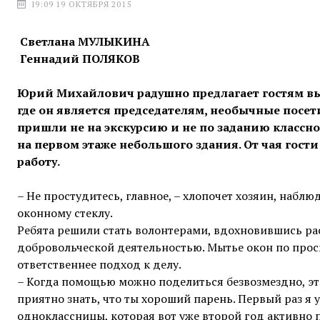
19:09 19 ОКТЯБРЯ 2015
Светлана МУЛЫКИНА
Геннадий ПОЛЯКОВ
Юрий Михайлович радушно предлагает гостям выпи
где он является председателям, необычные посе
пришли не на экскурсию и не по заданию классн
на первом этаже небольшого здания. От чая гост
работу.
– Не простудитесь, главное, – хлопочет хозяин, наблю
оконному стеклу.
Ребята решили стать волонтерами, вдохновившись ра
добровольческой деятельностью. Мытье окон по прось
ответственнее подход к делу.
– Когда помощью можно поделиться безвозмездно, это 
приятно знать, что ты хороший парень. Первый раз я
одноклассницы, которая вот уже второй год активно 