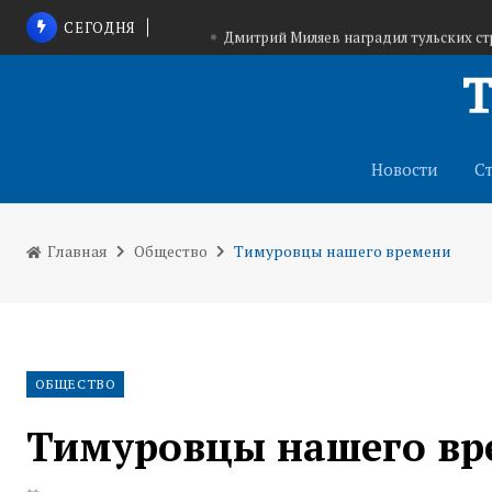
СЕГОДНЯ
Дмитрий Миляев наградил тульских с
Тульские школьники вошли в число победител
Президентом
Тульский депутат передал 
Новости
С
Главная
Общество
Тимуровцы нашего времени
ОБЩЕСТВО
Тимуровцы нашего вр