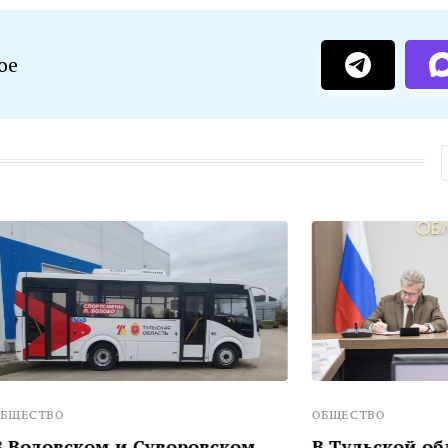
ое
ОБЩЕСТВО
ом и Суворовском
В Тульской области к