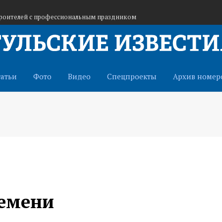
троителей с профессиональным праздником
ей «Большой перемены» и встретились с
гуманитарный груз на бойцам СВО
татьи
Фото
Видео
Спецпроекты
Архив номер
емени