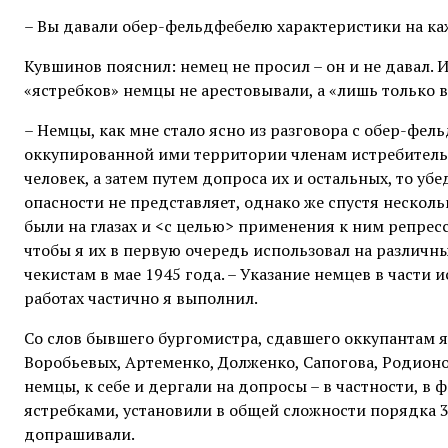
– Вы давали обер-фельдфебелю характеристики на ка
Кувшинов пояснил: немец не просил – он и не давал. 
«ястребков» немцы не арестовывали, а «лишь только 
– Немцы, как мне стало ясно из разговора с обер-фе
оккупированной ими территории членам истребительно
человек, а затем путем допроса их и остальных, то у
опасности не представляет, однако же спустя несколь
были на глазах и <с целью> применения к ним репрес
чтобы я их в первую очередь использовал на различн
чекистам в мае 1945 года. – Указание немцев в части
работах частично я выполнил.
Со слов бывшего бургомистра, сдавшего оккупантам 
Воробьевых, Артеменко, Долженко, Сапогова, Родионов
немцы, к себе и дергали на допросы – в частности, 
ястребками, установили в общей сложности порядка 30
допрашивали.