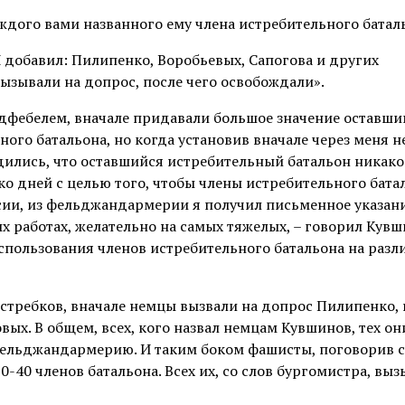
ждого вами названного ему члена истребительного батал
И добавил: Пилипенко, Воробьевых, Сапогова и других
вызывали на допрос, после чего освобождали».
льдфебелем, вначале придавали большое значение оставши
го батальона, но когда установив вначале через меня н
бедились, что оставшийся истребительный батальон никак
ко дней с целью того, чтобы члены истребительного бата
сии, из фельджандармерии я получил письменное указани
ых работах, желательно на самых тяжелых, – говорил Кув
 использования членов истребительного батальона на раз
ястребков, вначале немцы вызвали на допрос Пилипенко,
ых. В общем, всех, кого назвал немцам Кувшинов, тех он
в фельджандармерию. И таким боком фашисты, поговорив с
-40 членов батальона. Всех их, со слов бургомистра, выз