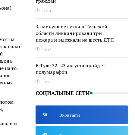
граждан
ьона?
11:01
За минувшие сутки в Тульской
области ликвидировали три
мся на
пожара и выезжали на шесть ДТП
есколько
10:48
ой
льона
В Туле 22–23 августа пройдёт
е на то,
полумарафон
шинов
личных
10:39
СОЦИАЛЬНЫЕ СЕТИ
 потом
и,
Вконтакте
ывали и