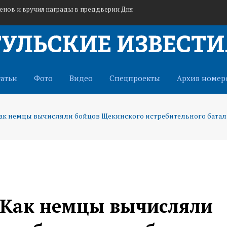
енов и вручил награды в преддверии Дня
едпринимательства признан лучшим в ЦФО
тех, кто приближает нашу победу
татьи
Фото
Видео
Спецпроекты
Архив номер
ак немцы вычисляли бойцов Щекинского истребительного батал
 Как немцы вычисляли