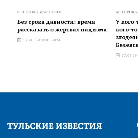
БЕЗ СРОКА ДАВНОСТИ
БЕЗ СРОКА ДА
Без срока давности: время
У кого-то
рассказать о жертвах нацизма
кого-то пр
злодеяния
15:41 15 ИЮЛЯ 2024
Белевском
17:07 19 ИЮН