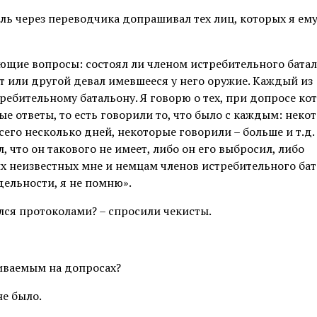
ль через переводчика допрашивал тех лиц, которых я ему
ющие вопросы: состоял ли членом истребительного батал
от или другой девал имевшееся у него оружие. Каждый из
ебительному батальону. Я говорю о тех, при допросе ко
е ответы, то есть говорили то, что было с каждым: неко
сего несколько дней, некоторые говорили – больше и т.д
, что он такового не имеет, либо он его выбросил, либо
 неизвестных мне и немцам членов истребительного бат
дельности, я не помню».
лся протоколами? – спросили чекисты.
иваемым на допросах?
не было.