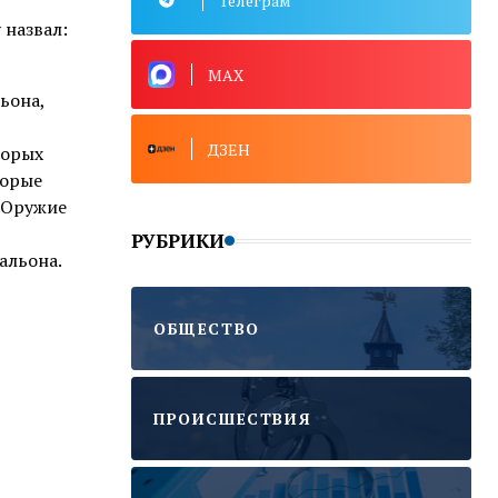
Телеграм
 назвал:
MAX
ьона,
ДЗЕН
торых
торые
. Оружие
РУБРИКИ
альона.
ОБЩЕСТВО
ПРОИСШЕСТВИЯ