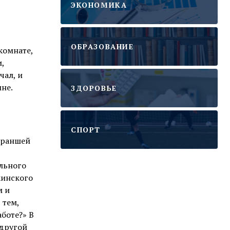
ЭКОНОМИКА
ОБРАЗОВАНИЕ
комнате,
,
чал, и
не.
ЗДОРОВЬЕ
CПОРТ
траншей
льного
кинского
м и
 тем,
боте?» В
 другой