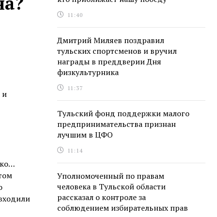
на?
11:40
Дмитрий Миляев поздравил
тульских спортсменов и вручил
награды в преддверии Дня
физкультурника
11:37
 и
Тульский фонд поддержки малого
предпринимательства признан
лучшим в ЦФО
11:14
нко…
том
Уполномоченный по правам
человека в Тульской области
о
рассказал о контроле за
 входили
соблюдением избирательных прав