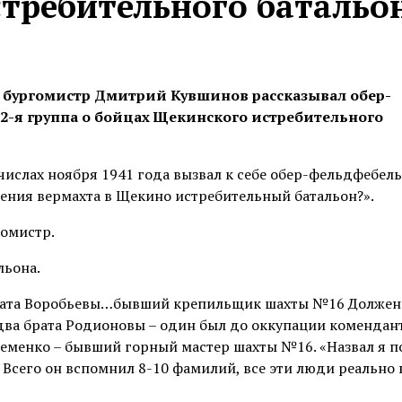
требительного батальо
й бургомистр Дмитрий Кувшинов рассказывал обер-
2-я группа о бойцах Щекинского истребительного
 числах ноября 1941 года вызвал к себе обер-фельдфебель
ления вермахта в Щекино истребительный батальон?».
гомистр.
льона.
брата Воробьевы…бывший крепильщик шахты №16 Долже
ва брата Родионовы – один был до оккупации комендан
еменко – бывший горный мастер шахты №16. «Назвал я п
. Всего он вспомнил 8-10 фамилий, все эти люди реально