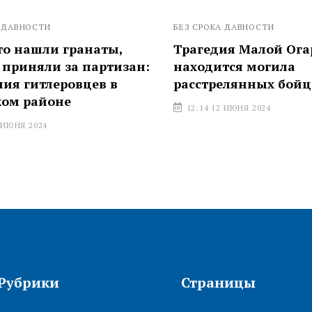
ВНОСТИ
БЕЗ СРОКА ДАВНОСТИ
 нашли гранаты,
Трагедия Малой Огаревк
иняли за партизан:
находится могила
 гитлеровцев в
расстрелянных бойцов 
 районе
12:14 12 ИЮНЯ 2024
Я 2024
Рубрики
Страницы