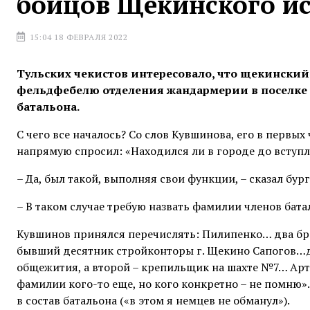
бойцов Щекинского ис
15:04 18 ФЕВРАЛЯ 2022
Тульских чекистов интересовало, что щекински
фельдфебелю отделения жандармерии в поселке 
батальона.
С чего все началось? Со слов Кувшинова, его в первых
напрямую спросил: «Находился ли в городе до вступ
– Да, был такой, выполняя свои функции, – сказал бур
– В таком случае требую назвать фамилии членов бата
Кувшинов принялся перечислять: Пилипенко… два 
бывший десятник стройконторы г. Щекино Сапогов…д
общежития, а второй – крепильщик на шахте №7… Арт
фамилии кого-то еще, но кого конкретно – не помню»
в состав батальона («в этом я немцев не обманул»).