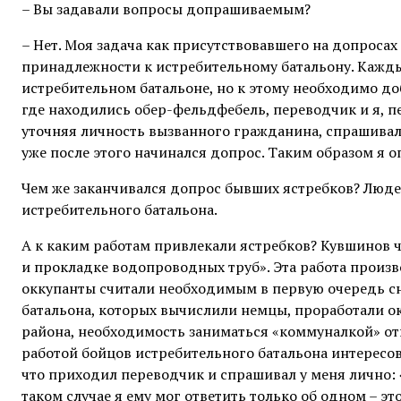
– Вы задавали вопросы допрашиваемым?
– Нет. Моя задача как присутствовавшего на допросах
принадлежности к истребительному батальону. Кажды
истребительном батальоне, но к этому необходимо до
где находились обер-фельдфебель, переводчик и я, п
уточняя личность вызванного гражданина, спрашивал: 
уже после этого начинался допрос. Таким образом я 
Чем же заканчивался допрос бывших ястребков? Людей
истребительного батальона.
А к каким работам привлекали ястребков? Кувшинов ч
и прокладке водопроводных труб». Эта работа произ
оккупанты считали необходимым в первую очередь сн
батальона, которых вычислили немцы, проработали о
района, необходимость заниматься «коммуналкой» от
работой бойцов истребительного батальона интересо
что приходил переводчик и спрашивал у меня лично: «
таком случае я ему мог ответить только об одном – эт