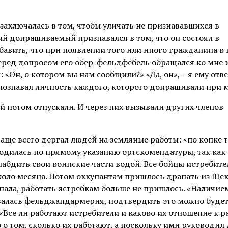
 заключалась в том, чтобы уличать не признававшихся в
й допрашиваемый признавался в том, что он состоял в
бавить, что при появлении того или иного гражданина в 
еред допросом его обер-фельдфебель обращался ко мне и
«Он, о котором вы нам сообщили?» «Да, он», – я ему отве
опознавал личность каждого, которого допрашивали при м
 потом отпускали. И через них вызывали других членов
аще всего дергал людей на земляные работы: «по копке 
водилась по прямому указанию ортскомендатуры, так как
абдить свои воинские части водой. Все бойцы истребите
коло месяца. Потом оккупантам пришлось драпать из Ще
пала, работать ястребкам больше не пришлось. «Наличие
валась фельджандармерия, подтвердить это можно будет
Все ли работают истребители и каково их отношение к ра
о о том, сколько их работают, а поскольку ими руководил