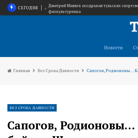
Дмитрий Миляев поздравил тульских спортсм
СЕГОДНЯ
физкультурника
Тульский фонд поддержки малого пр
Волонтеры СВО: Мы верим в 
Новости
С
Главная
Без Срока Давности
Сапогов, Родионовы… К
БЕЗ СРОКА ДАВНОСТИ
Сапогов, Родионовы…