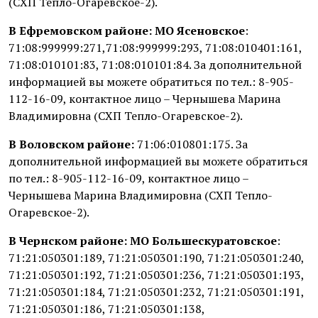
(СХП Тепло-Огаревское-2).
В Ефремовском районе: МО Ясеновское
:
71:08:999999:271,71:08:999999:293, 71:08:010401:161,
71:08:010101:83, 71:08:010101:84. За дополнительной
информацией вы можете обратиться по тел.: 8-905-
112-16-09, контактное лицо – Чернышева Марина
Владимировна (СХП Тепло-Огаревское-2).
В Воловском районе:
71:06:010801:175. За
дополнительной информацией вы можете обратиться
по тел.: 8-905-112-16-09, контактное лицо –
Чернышева Марина Владимировна (СХП Тепло-
Огаревское-2).
В Чернском районе: МО Большескуратовское
:
71:21:050301:189, 71:21:050301:190, 71:21:050301:240,
71:21:050301:192, 71:21:050301:236, 71:21:050301:193,
71:21:050301:184, 71:21:050301:232, 71:21:050301:191,
71:21:050301:186, 71:21:050301:138,