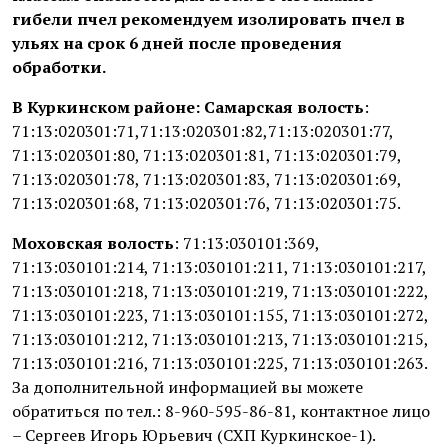
гибели пчел рекомендуем изолировать пчел в
ульях на срок 6 дней после проведения
обработки.
В Куркинском районе: Самарская волость
:
71:13:020301:71,71:13:020301:82,71:13:020301:77,
71:13:020301:80, 71:13:020301:81, 71:13:020301:79,
71:13:020301:78, 71:13:020301:83, 71:13:020301:69,
71:13:020301:68, 71:13:020301:76, 71:13:020301:75.
Моховская волость
: 71:13:030101:369,
71:13:030101:214, 71:13:030101:211, 71:13:030101:217,
71:13:030101:218, 71:13:030101:219, 71:13:030101:222,
71:13:030101:223, 71:13:030101:155, 71:13:030101:272,
71:13:030101:212, 71:13:030101:213, 71:13:030101:215,
71:13:030101:216, 71:13:030101:225, 71:13:030101:263.
За дополнительной информацией вы можете
обратиться по тел.: 8-960-595-86-81, контактное лицо
– Сергеев Игорь Юрьевич (СХП Куркинское-1).