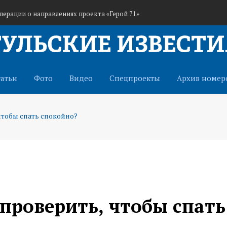
перации о направлениях проекта «Герой 71»
а сутки ограничат парковку
ме волонтеров-медиков в Красноярском крае
татьи
Фото
Видео
Спецпроекты
Архив номер
чтобы спать спокойно?
 проверить, чтобы спать