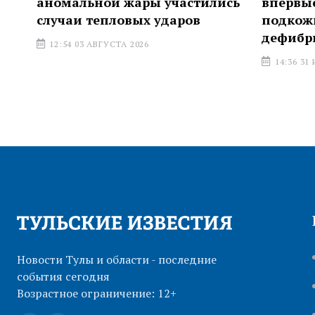
аномальной жары участились
впервые у
случаи тепловых ударов
подкожный
дефибрил
12:54 03 АВГУСТА 2026
14:36 31 ИЮЛ
Новости Тулы и области - последние
события сегодня
Возрастное ограничение: 12+