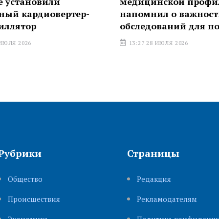
становили
медицинской профила
 кардиовертер-
напомнил о важности
лятор
обследований для пож
Я 2026
13:27 28 ИЮЛЯ 2026
Рубрики
Страницы
Общество
Редакция
Происшествия
Рекламодателям
Экономика
Политика конфиденци