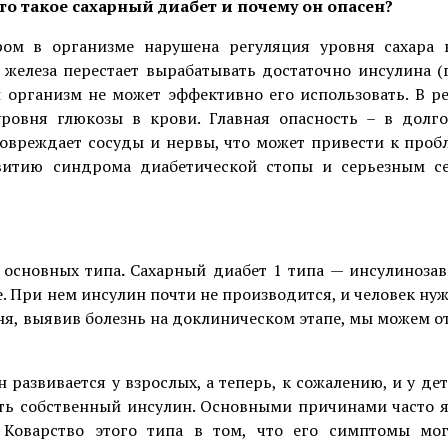
Что такое сахарный диабет и почему он опасен?
ром в организме нарушена регуляция уровня сахара 
 железа перестает вырабатывать достаточно инсулина (
ш организм не может эффективно его использовать. В ре
ровня глюкозы в крови. Главная опасность – в долг
повреждает сосуды и нервы, что может привести к проб
звитию синдрома диабетической стопы и серьезным с
 основных типа
.
Сахарный диабет 1 типа
— инсулиноза
. При нем инсулин почти не производится, и человек нуж
ня, выявив болезнь на доклиническом этапе, мы можем о
 развивается у взрослых, а теперь, к сожалению, и у дет
ать собственный инсулин. Основными причинами часто 
 Коварство этого типа в том, что его симптомы мо