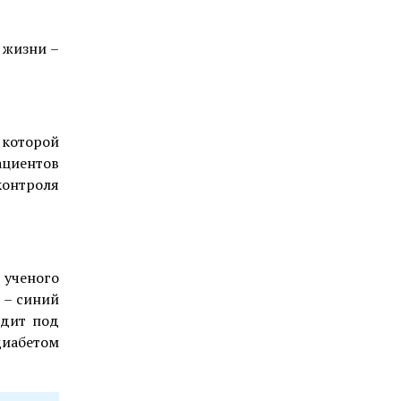
 жизни –
 которой
ациентов
контроля
 ученого
 – синий
одит под
диабетом