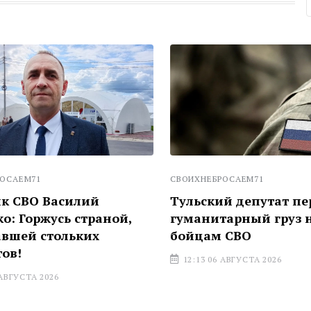
ЕМ71
СВОИХНЕБРОСАЕМ71
СВО Василий
Тульский депутат пере
Горжусь страной,
гуманитарный груз на
ей стольких
бойцам СВО
!
12:13 06 АВГУСТА 2026
УСТА 2026