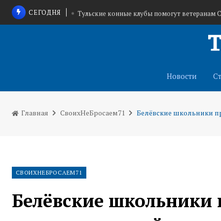
СЕГОДНЯ
Тульские конные клубы помогут ветеранам 
7 мотоциклов эвакуированы за один рейд
В Щекино приостановили деятельность
Новости
С
Главная
СвоихНеБросаем71
Белёвские школьники п
СВОИХНЕБРОСАЕМ71
Белёвские школьники 