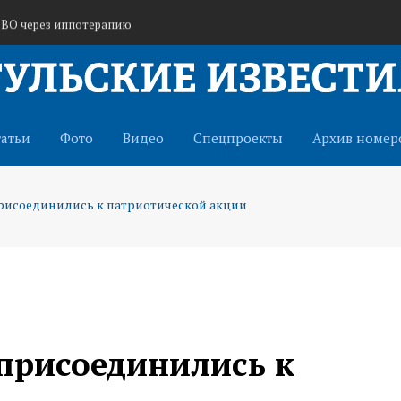
СВО через иппотерапию
 в Тульской области
 кафе «Шашлычок»
татьи
Фото
Видео
Спецпроекты
Архив номер
рисоединились к патриотической акции
присоединились к