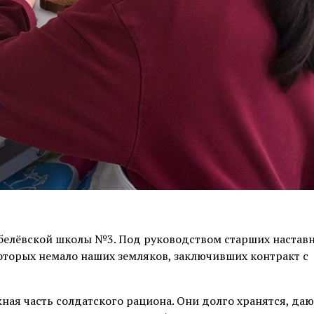
 белёвской школы №3.
П
од руководством старших настав
оторых немало наших земляков, заключивших контракт с
ажная часть солдатского рациона. Они долго хранятся, даю