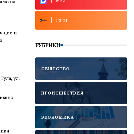
MAX
рямо на
ДЗЕН
рации и
а
РУБРИКИ
ОБЩЕСТВО
ула, ул.
ПРОИСШЕСТВИЯ
 можно
ЭКОНОМИКА
ники