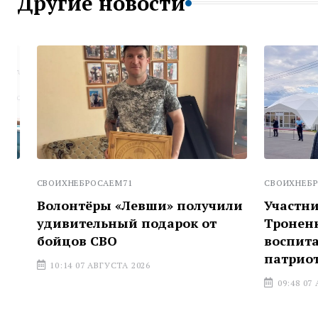
Другие новости
СВОИХНЕБРОСАЕМ71
СВОИХНЕБРОСА
Волонтёры «Левши» получили
Участник 
удивительный подарок от
Троненко: 
бойцов СВО
воспитавш
патриотов
10:14 07 АВГУСТА 2026
09:48 07 АВГ