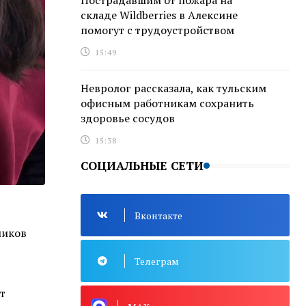
Пострадавшим от пожара на
складе Wildberries в Алексине
помогут с трудоустройством
15:49
Невролог рассказала, как тульским
офисным работникам сохранить
здоровье сосудов
15:38
СОЦИАЛЬНЫЕ СЕТИ
Вконтакте
ников
Телеграм
т