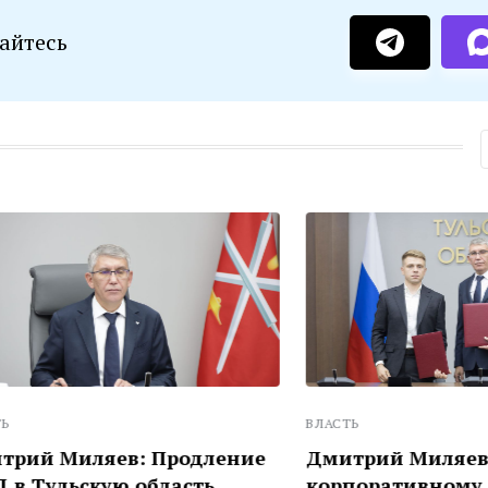
айтесь
ВЛАСТЬ
иляев: Продление
Дмитрий Миляев: К
ьскую область
корпоративному движ