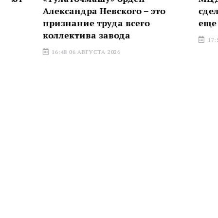
Александра Невского – это
сделает ж
признание труда всего
еще комфо
коллектива завода
17:59 05 АВГ
16:48 06 АВГУСТА 2026