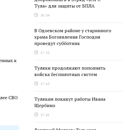
Тула» для защиты от БПЛА
18:59
В Одоевском районе у старинного
храма Богоявления Господня
проведут субботник
17:53
енных к
Туляки продолжают пополнять
войска беспилотных систем
17:45
ллее СВО
Тулякам покажут работы Ивана
Щербино
17:42