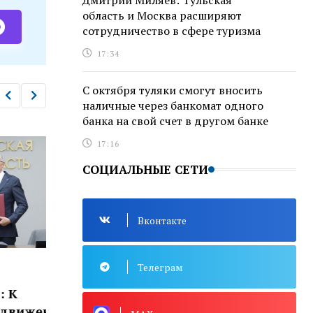
Дмитрий Миляев: Тульская
область и Москва расширяют
сотрудничество в сфере туризма
17:34
С октября туляки смогут вносить
наличные через банкомат одного
банка на свой счет в другом банке
17:16
СОЦИАЛЬНЫЕ СЕТИ
Вконтакте
Телеграм
ВЛАСТЬ
ВЛАС
Дмитрий Миляев: Тульская
Дми
ению
область и Москва расширяют
«Ту