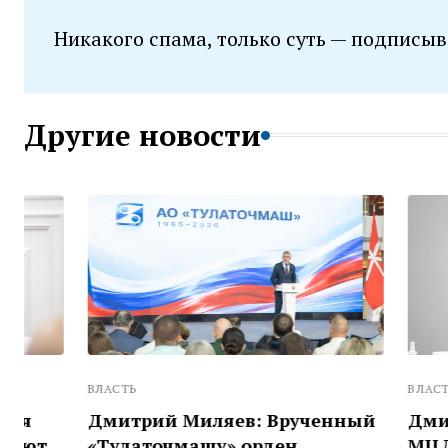
Никакого спама, только суть — подписыв
Другие новости
ВЛАСТЬ
ВЛАСТЬ
Дмитрий Миляев: Врученный
Дмитрий М
«Тулаточмашу» орден
МЦД в Тул