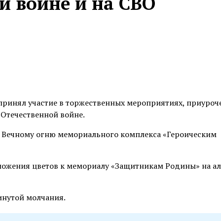
й войне и на СВО
принял участие в торжественных мероприятиях, приуроч
 Отечественной войне.
к Вечному огню мемориального комплекса «Героическим
зложения цветов к мемориалу «Защитникам Родины» на а
инутой молчания.