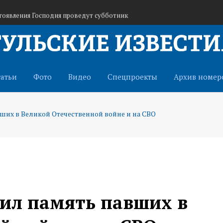
гоявления Господня проведут субботник
войска беспилотных систем
 в отряд «БАРС-Тула» для защиты от БПЛА
татьи
Фото
Видео
Спецпроекты
Архив номер
их в Великой Отечественной войне и на СВО
ил память павших в