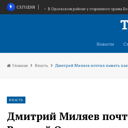
СЕГОДНЯ
В Одоевском районе у старинного храма Бо
Туляки продолжают пополнять 
В Тульской области идет набор добровольцев
Новости
С
Главная
Власть
Дмитрий Миляев почтил память павш
ВЛАСТЬ
Дмитрий Миляев почт