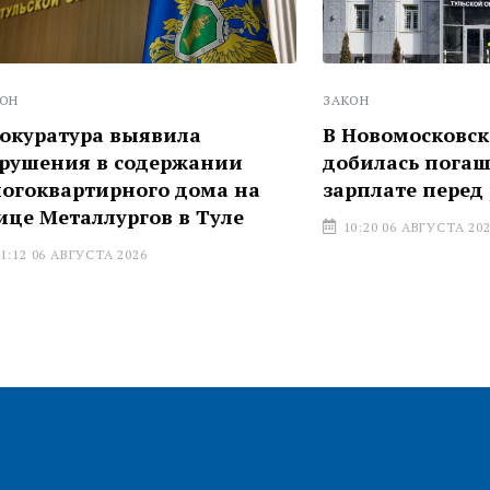
ЗАКОН
ра выявила
В Новомосковске проку
 в содержании
добилась погашения до
тирного дома на
зарплате перед работн
аллургов в Туле
10:20 06 АВГУСТА 2026
УСТА 2026