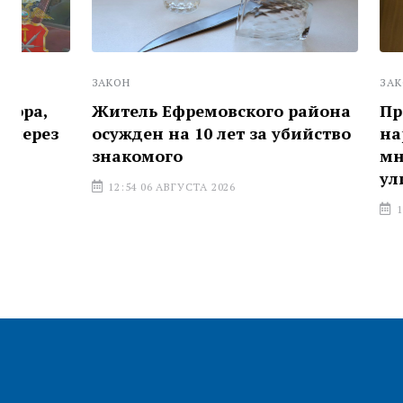
ЗАКОН
ЗАКОН
Житель Ефремовского района
Прокурату
осужден на 10 лет за убийство
нарушения
знакомого
многоквар
улице Мет
12:54 06 АВГУСТА 2026
11:12 06 АВГ