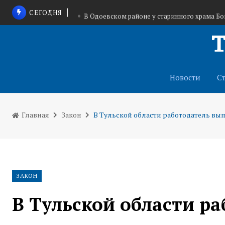
СЕГОДНЯ
В Одоевском районе у старинного храма Бо
Туляки продолжают пополнять 
В Тульской области идет набор добровольцев
Новости
С
Главная
Закон
В Тульской области работодатель вып
ЗАКОН
В Тульской области р