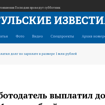
гоявления Господня проведут субботник
войска беспилотных систем
 в отряд «БАРС-Тула» для защиты от БПЛА
татьи
Фото
Видео
Спецпроекты
Архив номер
латил долг по зарплате в размере 1 млн рублей
аботодатель выплатил д