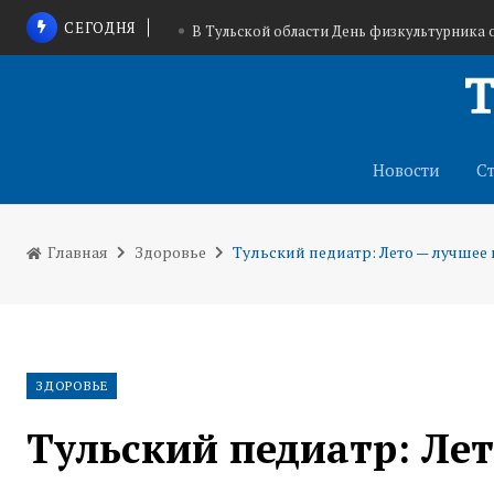
СЕГОДНЯ
В Тульской области День физкультурника 
Волонтеры-медики Тульской облас
Росгвардейцы завоевали бронзу на I Всеросс
Новости
С
Главная
Здоровье
Тульский педиатр: Лето — лучшее 
ЗДОРОВЬЕ
Тульский педиатр: Ле