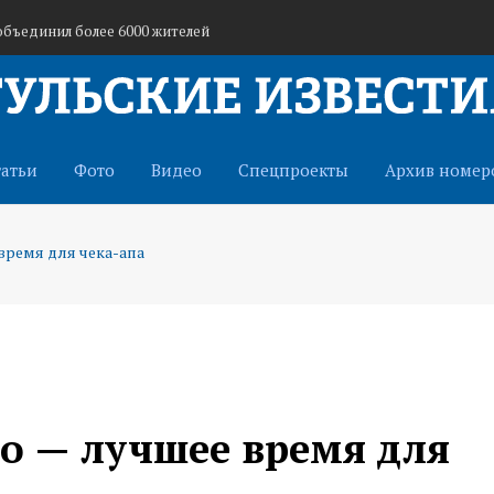
объединил более 6000 жителей
ти отмечают 10-летие
ийской спартакиаде госслужащих
татьи
Фото
Видео
Спецпроекты
Архив номер
время для чека-апа
то — лучшее время для