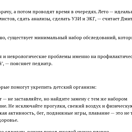
врачу, а потом проводят время в очередях. Лето — идеаль
листов, сдать анализы, сделать УЗИ и ЭКГ, — считает Дм
рошо, существует минимальный набор обследований, котор
ия и неврологические проблемы именно на профилактиче
", — поясняет педиатр.
орые помогут укрепить детский организм:
 — не заставляйте, но найдите замену с тем же набором
ие. Не исключайте прогулки, свежий воздух и физическу
кая активность, бег, подвижные игры, плавание — это не 
доровье.
что сдвигать режим перед школой нужно плавно.