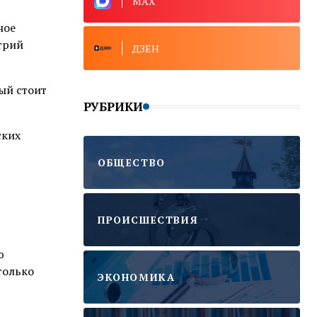
MAX
ное
итрий
ДЗЕН
ый стоит
РУБРИКИ
ских
ОБЩЕСТВО
ПРОИСШЕСТВИЯ
ю
только
ЭКОНОМИКА