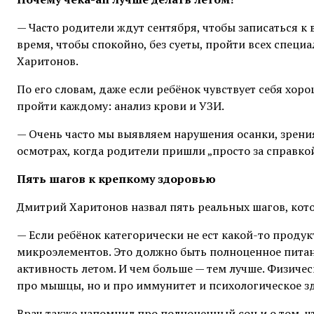
— Часто родители ждут сентября, чтобы записаться к 
время, чтобы спокойно, без суеты, пройти всех специа
Харитонов.
По его словам, даже если ребёнок чувствует себя хо
пройти каждому: анализ крови и УЗИ.
— Очень часто мы выявляем нарушения осанки, зрен
осмотрах, когда родители пришли „просто за справкой
Пять шагов к крепкому здоровью
Дмитрий Харитонов назвал пять реальных шагов, кот
— Если ребёнок категорически не ест какой-то продукт
микроэлементов. Это должно быть полноценное питан
активность летом. И чем больше — тем лучше. Физичес
про мышцы, но и про иммунитет и психологическое з
Врач также напомнил про полноценный сон и о том, 