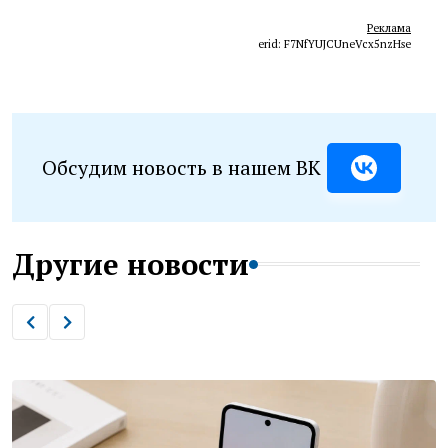
Реклама
erid: F7NfYUJCUneVcx5nzHse
Обсудим новость в нашем ВК
Другие новости