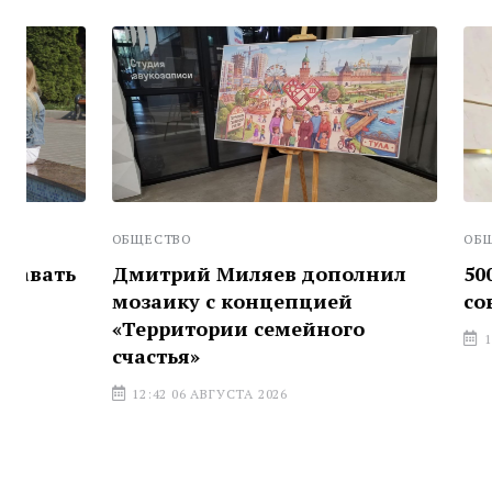
ОБЩЕСТВО
ОБЩЕСТВО
Дмитрий Миляев дополнил
500 тульск
мозаику с концепцией
совместно
«Территории семейного
12:27 06 АВГ
счастья»
12:42 06 АВГУСТА 2026