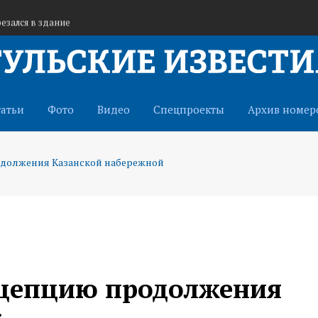
езался в здание
у из-за жары
 Китаем в сфере туризма
татьи
Фото
Видео
Спецпроекты
Архив номер
одолжения Казанской набережной
нцепцию продолжения