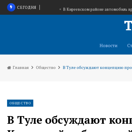
СЕГОДНЯ
В Киреевском районе автомобиль вр
В Туле продолжают раздавать вод
Тульская область укрепляет сотрудничество с
Новости
С
Главная
Общество
В Туле обсуждают концепцию пр
ОБЩЕСТВО
В Туле обсуждают ко