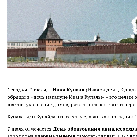
Сегодня, 7 июля, –
Иван Купала
(Иванов день, Купаль
обряды в «ночь накануне Ивана Купалы» – это целый о
цветов, украшение домов, разжигание костров и пере
Купала, или Купайла, известен у славян как праздник С
7 июля отмечается
День
образования
а
виалесоохр
аэродрома впервые вылетел самолёт-биплан ПО-2 для