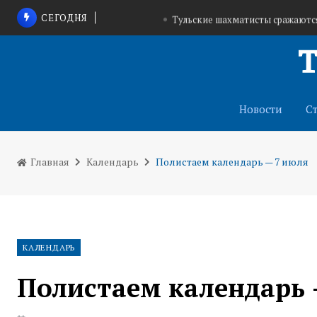
СЕГОДНЯ
Тульские шахматисты сражаются
В Куркино строят пятиэтажку дл
Работа тульского фотографа представлена н
Новости
С
Главная
Календарь
Полистаем календарь — 7 июля
КАЛЕНДАРЬ
Полистаем календарь 