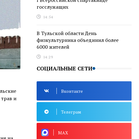
I Всероссийской спартакиаде
госслужащих
14:54
В Тульской области День
физкультурника объединил более
6000 жителей
14:29
СОЦИАЛЬНЫЕ СЕТИ
альские
Вконтакте
 трав и
Телеграм
MAX
ия на