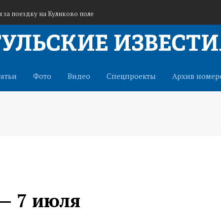
 за поездку на Куликово поле
я сотрудников агропредприятий
а всероссийской выставке во Владивостоке
татьи
Фото
Видео
Спецпроекты
Архив номер
— 7 июля