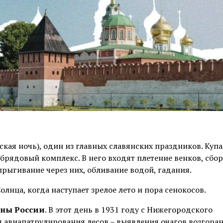
ская ночь), один из главных славянских праздников. Куп
брядовый комплекс. В него входят плетение венков, сбор
прыгивание через них, обливание водой, гадания.
олнца, когда наступает зрелое лето и пора сенокосов.
аны Росси
и
. В этот день в 1931 году с Нижегородского
 авиапатрулирования лесов – выявления очагов возгоран