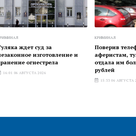
КРИМИНАЛ
т суд за
Поверив телефонным
е изготовление и
аферистам, тулячка ли
огнестрела
отдала им более 3 мил
рублей
УСТА 2026
15:33 06 АВГУСТА 2026