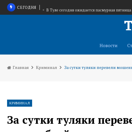
СЕГОДНЯ
В Туле сегодня ожидается пасмурная пятница
Дмитрий Миляев: Спорт — это характе
Полистаем календарь — 8 а
Новости
С
Главная
Криминал
За сутки туляки перевели мошен
КРИМИНАЛ
За сутки туляки пере