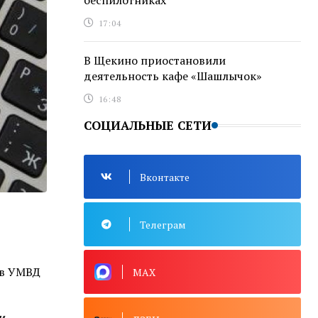
беспилотниках
17:04
В Щекино приостановили
деятельность кафе «Шашлычок»
16:48
СОЦИАЛЬНЫЕ СЕТИ
Вконтакте
Телеграм
 в УМВД
MAX
и