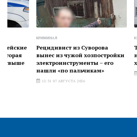
КРИМИНАЛ
КРИМИНАЛ
Рецидивист из Суворова
Туляка жде
вынес из чужой хозпостройки
незаконно
электроинструменты – его
хранение 
нашли «по пальчикам»
16:01 06 АВГ
12:31 07 АВГУСТА 2026