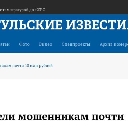
 с температурой до +23°С
р, труд и победы
вгуста
татьи
Фото
Видео
Спецпроекты
Архив номер
никам почти 10 млн рублей
вели мошенникам почти 