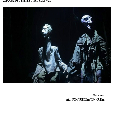
Реклама
erid: F7NfYUJCUneTSxyUrHni