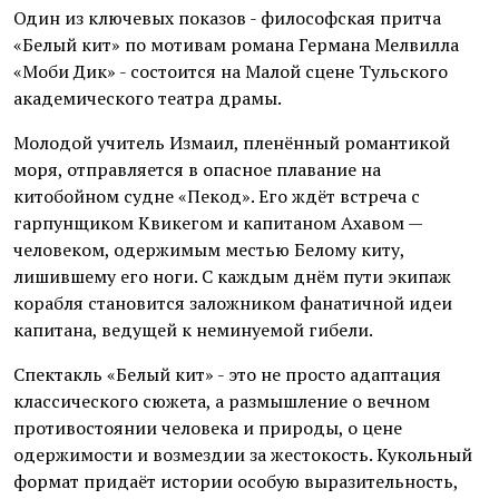
Один из ключевых показов - философская притча
«Белый кит» по мотивам романа Германа Мелвилла
«Моби Дик» - состоится на Малой сцене Тульского
академического театра драмы.
Молодой учитель Измаил, пленённый романтикой
моря, отправляется в опасное плавание на
китобойном судне «Пекод». Его ждёт встреча с
гарпунщиком Квикегом и капитаном Ахавом —
человеком, одержимым местью Белому киту,
лишившему его ноги. С каждым днём пути экипаж
корабля становится заложником фанатичной идеи
капитана, ведущей к неминуемой гибели.
Спектакль «Белый кит» - это не просто адаптация
классического сюжета, а размышление о вечном
противостоянии человека и природы, о цене
одержимости и возмездии за жестокость. Кукольный
формат придаёт истории особую выразительность,