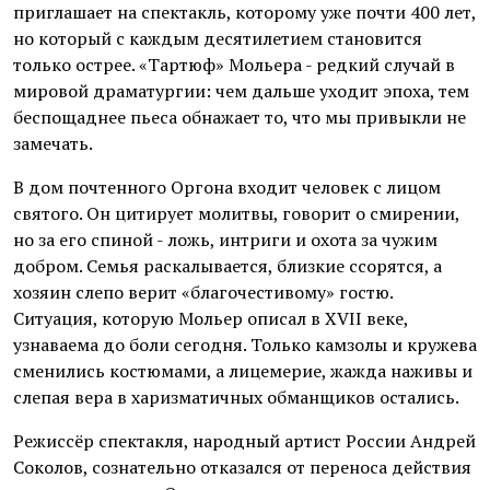
приглашает на спектакль, которому уже почти 400 лет,
но который с каждым десятилетием становится
только острее. «Тартюф» Мольера - редкий случай в
мировой драматургии: чем дальше уходит эпоха, тем
беспощаднее пьеса обнажает то, что мы привыкли не
замечать.
В дом почтенного Оргона входит человек с лицом
святого. Он цитирует молитвы, говорит о смирении,
но за его спиной - ложь, интриги и охота за чужим
добром. Семья раскалывается, близкие ссорятся, а
хозяин слепо верит «благочестивому» гостю.
Ситуация, которую Мольер описал в XVII веке,
узнаваема до боли сегодня. Только камзолы и кружева
сменились костюмами, а лицемерие, жажда наживы и
слепая вера в харизматичных обманщиков остались.
Режиссёр спектакля, народный артист России Андрей
Соколов, сознательно отказался от переноса действия