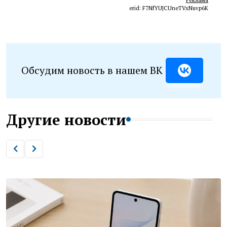
erid: F7NfYUJCUneTVxNuvp6K
Обсудим новость в нашем ВК
Другие новости