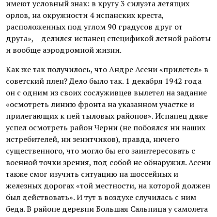
имеют условный знак: в кругу 3 силуэта летящих
орлов, на окружности 4 испанских креста,
расположенных под углом 90 градусов друг от
друга», – делился испанец спецификой летной работы
и вообще аэродромной жизни.
Как же так получилось, что Андре Асени «прилетел» в
советский плен? Дело было так. 1 декабря 1942 года
он с одним из своих сослуживцев вылетел на задание
«осмотреть линию фронта на указанном участке и
прилегающих к ней тыловых районов». Испанец даже
успел осмотреть район Черни (не побоялся ни наших
истребителей, ни зенитчиков), правда, ничего
существенного, что могло бы его заинтересовать с
военной точки зрения, под собой не обнаружил. Асени
также смог изучить ситуацию на шоссейных и
железных дорогах «той местности, на которой должен
был действовать». И тут в воздухе случилась с ним
беда. В районе деревни Большая Сальница у самолета