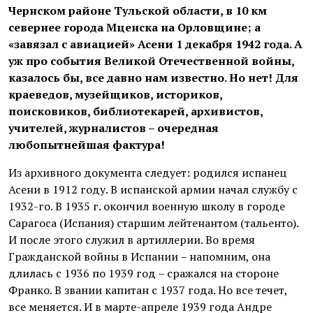
Чернском районе Тульской области, в 10 км
севернее города Мценска на Орловщине; а
«завязал с авиацией» Асени 1 декабря 1942 года. А
уж про события Великой Отечественной войны,
казалось бы, все давно нам известно. Но нет! Для
краеведов, музейщиков, историков,
поисковиков, библиотекарей, архивистов,
учителей, журналистов – очередная
любопытнейшая фактура!
Из архивного документа следует: родился испанец
Асени в 1912 году. В испанской армии начал службу с
1932-го. В 1935 г. окончил военную школу в городе
Сарагоса (Испания) старшим лейтенантом (тальенто).
И после этого служил в артиллерии. Во время
Гражданской войны в Испании – напомним, она
длилась с 1936 по 1939 год – сражался на стороне
Франко. В звании капитан с 1937 года. Но все течет,
все меняется. И в марте-апреле 1939 года Андре