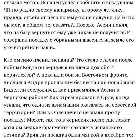
отказал мотор. Испанец успел сообщить о воздушном
ЧП по радио своему напарнику, второму летчику,
правда, ответа от него почему-то не получил. Да и что
он мог, в общем-то, сказать?.. Похоже, Асени понял,
что на базу вернуться ему уже никак не получится. И
совершил посадку с убранными шасси. А на земле его
уже встретили наши...
Кто именно пленил испанца? Что стало с Асени после
войны? Когда он вернулся из плена домой? И
вернулся ли? А пока шли бои на Восточном фронте,
числился Андре пропавшим без вести или погибшим?
Видел ли сослуживец, как приземлился Асени в
Чернском районе? Как отреагировали в Орле, когда
узнали, что одна из авиамашин оказалась на советской
территории? Или в Орле ничего не знали про ту
посадку? Может, где-то в чернских полях еще лежат
хотя бы мелкие фрагменты самолета испанского
летчика? Вряд ли посадка была мягкой в декабре-то: