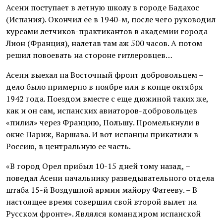
Асени поступает в летную школу в городе Бадахос
(Испания). Окончил ее в 1940-м, после чего руководил
курсами летчиков-практикантов в академии города
Лион (Франция), налетав там аж 500 часов. А потом
решил повоевать на стороне гитлеровцев…
Асени выехал на Восточный фронт добровольцем –
дело было примерно в ноябре или в конце октября
1942 года. Поездом вместе с еще дюжиной таких же,
как и он сам, испанских авиаторов-добровольцев
«пилил» через Францию, Польшу. Промелькнули в
окне Париж, Варшава. И вот испанцы прикатили в
Россию, в центральную ее часть.
«В город Орел прибыл 10-15 дней тому назад, –
поведал Асени начальнику разведывательного отдела
штаба 15-й Воздушной армии майору Фатееву. – В
настоящее время совершил свой второй вылет на
Русском фронте». Являлся командиром испанской