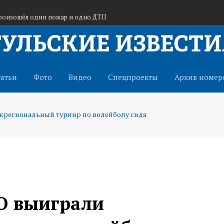
произошёл один пожар и одно ДТП
тся грозы и усиление ветра до 15 м/с
апустили новый автобусный маршрут
татьи
Фото
Видео
Спецпроекты
Архив номер
жрегиональный турнир по волейболу сидя
О выиграли