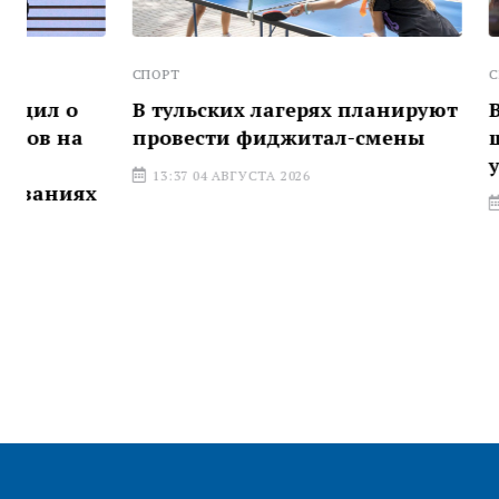
СПОРТ
СПОРТ
В тульских лагерях планируют
В Тульско
провести фиджитал-смены
шахматный
участием 
13:37 04 АВГУСТА 2026
13:21 04 АВГ