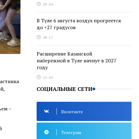
09:04
В Туле 6 августа воздух прогреется
до +27 градусов
08:17
Расширение Казанской
набережной в Туле начнут в 2027
году
21:40
частника
й,
СОЦИАЛЬНЫЕ СЕТИ
ьем –
Вконтакте
й
Телеграм