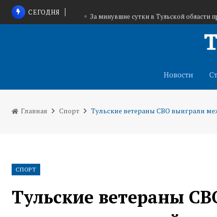
СЕГОДНЯ
За минувшие сутки в Тульской области 
В Тульской области в ближайшее время ожидаю
Дмитрий Миляев: в поселке Березовский з
Новости
С
Главная
Спорт
Тульские ветераны СВО выиграли ме
СПОРТ
Тульские ветераны СВ