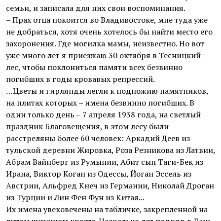
семьи, и записала для них свои воспоминания.
– Прах отца покоится во Владивостоке, мне туда уже
не добраться, хотя очень хотелось бы найти место его
захоронения. Где могилка мамы, неизвестно. Но вот
уже много лет я приезжаю 30 октября в Тесницкий
лес, чтобы поклониться памяти всех безвинно
погибших в годы кровавых репрессий.
…Цветы и гирлянды легли к подножию памятников,
на плитах которых – имена безвинно погибших. В
один только день – 7 апреля 1938 года, на светлый
праздник Благовещения, в этом лесу были
расстреляны более 60 человек: Аркадий Деев из
тульской деревни Жировка, Роза Резникова из Латвии,
Абрам Вайнберг из Румынии, Абит сын Таги-Бек из
Ирана, Виктор Коган из Одессы, Йоган Эссель из
Австрии, Альфред Кнеч из Германии, Николай Дроган
из Турции и Лин Фен Фун из Китая...
Их имена увековечены на табличке, закрепленной на