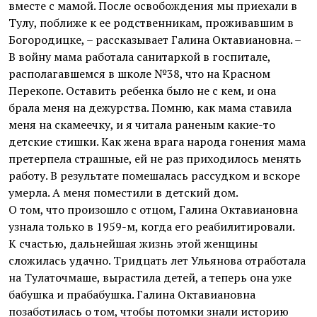
вместе с мамой. После освобождения мы приехали в
Тулу, поближе к ее родственникам, проживавшим в
Богородицке, – рассказывает Галина Октавиановна. –
В войну мама работала санитаркой в госпитале,
располагавшемся в школе №38, что на Красном
Перекопе. Оставить ребенка было не с кем, и она
брала меня на дежурства. Помню, как мама ставила
меня на скамеечку, и я читала раненым какие-то
детские стишки. Как жена врага народа гонения мама
претерпела страшные, ей не раз приходилось менять
работу. В результате помешалась рассудком и вскоре
умерла. А меня поместили в детский дом.
О том, что произошло с отцом, Галина Октавиановна
узнала только в 1959-м, когда его реабилитировали.
К счастью, дальнейшая жизнь этой женщины
сложилась удачно. Тридцать лет Ульянова отработала
на Тулаточмаше, вырастила детей, а теперь она уже
бабушка и прабабушка. Галина Октавиановна
позаботилась о том, чтобы потомки знали историю