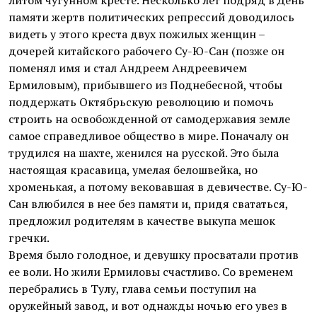
литом чугунном кресте. Несколько лет подряд в День
памяти жертв политических репрессий доводилось
видеть у этого креста двух пожилых женщин –
дочерей китайского рабочего Су-Ю-Сан (позже он
поменял имя и стал Андреем Андреевичем
Ермиловым), прибывшего из Поднебесной, чтобы
поддержать Октябрьскую революцию и помочь
строить на освобожденной от самодержавия земле
самое справедливое общество в мире. Поначалу он
трудился на шахте, женился на русской. Это была
настоящая красавица, умелая белошвейка, но
хроменькая, а потому вековавшая в девичестве. Су-Ю-
Сан влюбился в нее без памяти и, придя свататься,
предложил родителям в качестве выкупа мешок
гречки.
Время было голодное, и девушку просватали против
ее воли. Но жили Ермиловы счастливо. Со временем
перебрались в Тулу, глава семьи поступил на
оружейный завод, и вот однажды ночью его увез в