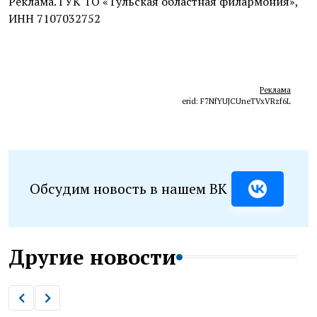
Реклама. ГУК ТО «Тульская областная филармония»,
ИНН 7107032752
Реклама
erid: F7NfYUJCUneTVxVRzf6L
Обсудим новость в нашем ВК
Другие новости